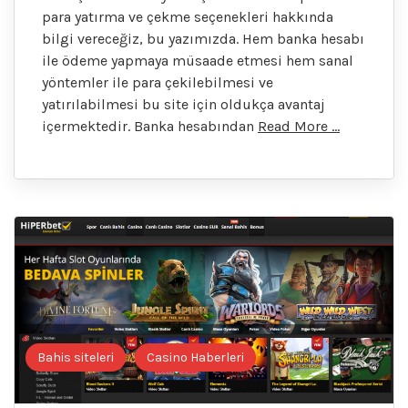
para yatırma ve çekme seçenekleri hakkında
bilgi vereceğiz, bu yazımızda. Hem banka hesabı
ile ödeme yapmaya müsaade etmesi hem sanal
yöntemler ile para çekilebilmesi ve
yatırılabilmesi bu site için oldukça avantaj
içermektedir. Banka hesabından
Read More …
Bahis siteleri
Casino Haberleri