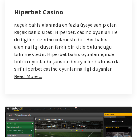
Hiperbet Casino
Kaçak bahis alanında en fazla üyeye sahip olan
kaçak bahis sitesi Hiperbet, casino oyunları ile
de ilgileri üzerine çekmektedir. Her bahis
alanına ilgi duyan farklı bir kitle bulunduğu
bilinmektedir. Hiperbet bahis oyunları içinde
bütün oyunlarda şansını deneyenler bulunsa da
sırf Hiperbet casino oyunlarına ilgi duyanlar
Read More …