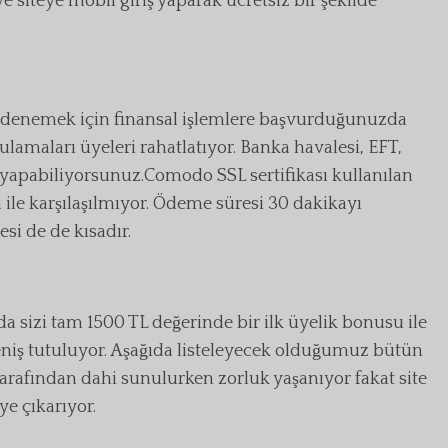
 siteye mobil giriş yaparak ücretsiz bir şekilde
zı denemek için finansal işlemlere başvurduğunuzda
amaları üyeleri rahatlatıyor. Banka havalesi, EFT,
m yapabiliyorsunuz.Comodo SSL sertifikası kullanılan
le karşılaşılmıyor. Ödeme süresi 30 dakikayı
si de de kısadır.
a sizi tam 1500 TL değerinde bir ilk üyelik bonusu ile
eniş tutuluyor. Aşağıda listeleyecek olduğumuz bütün
tarafından dahi sunulurken zorluk yaşanıyor fakat site
e çıkarıyor.