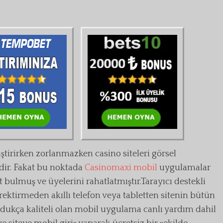
ştirirken zorlanmazken casino siteleri görsel
dir. Fakat bu noktada
Casinomaxi mobil
uygulamalar
ıt bulmuş ve üyelerini rahatlatmıştır.Tarayıcı destekli
ktirmeden akıllı telefon veya tabletten sitenin bütün
ldukça kaliteli olan mobil uygulama canlı yardım dahil