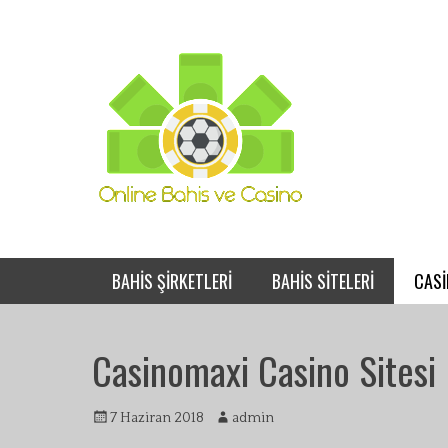
Bahis Şirketleri | Ya
Önde gelen yerli ve yabancı tüm bahis şirketlerine dair de
Primary Menu
Skip
BAHİS ŞİRKETLERİ
BAHİS SİTELERİ
CASİ
to
content
Casinomaxi Casino Sitesi
Posted
Author
7 Haziran 2018
admin
on