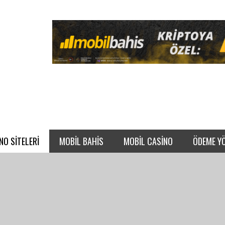
bancı Bahis Şirketleri | Ye
taylı bilgilerin paylaşıldığı platform.
NO SİTELERİ
MOBİL BAHİS
MOBİL CASİNO
ÖDEME Y