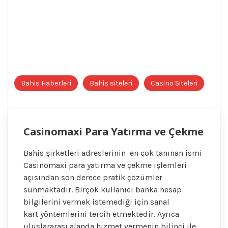
Bahis Haberleri
Bahis siteleri
Casino Siteleri
Casinomaxi Para Yatırma ve Çekme
Bahis şirketleri adreslerinin en çok tanınan ismi
Casinomaxi para yatırma ve çekme işlemleri
açısından son derece pratik çözümler
sunmaktadır. Birçok kullanıcı banka hesap
bilgilerini vermek istemediği için sanal
kart yöntemlerini tercih etmektedir. Ayrıca
uluslararası alanda hizmet vermenin bilinci ile