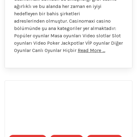
ağırlıklı ve bu alanda her zaman en iyiyi
hedefleyen bir bahis şirketleri
adreslerinden olmuştur. Casinomaxi casino
bölümünde şu ana kategoriler yer almaktadır:
Popüler oyunlar Masa oyunları Video slotlar Slot
oyunları Video Poker Jackpotlar VİP oyunlar Diğer
Oyunlar Canlı Oyunlar Hiçbir
Read More …