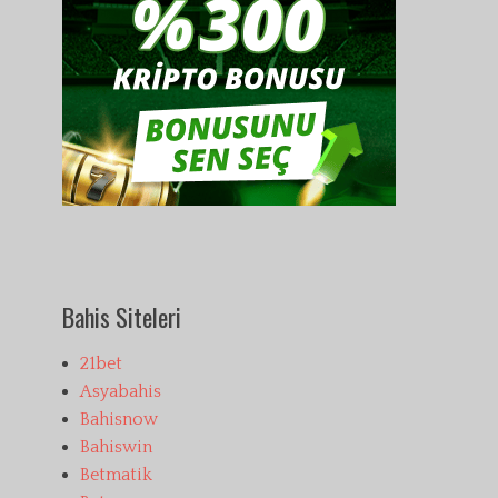
Bahis Siteleri
21bet
Asyabahis
Bahisnow
Bahiswin
Betmatik