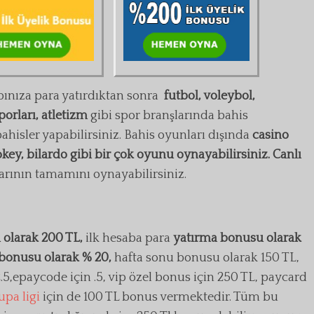
abınıza para yatırdıktan sonra
futbol, voleybol,
porları, atletizm
gibi spor branşlarında bahis
ahisler yapabilirsiniz. Bahis oyunları dışında
casino
, okey, bilardo gibi bir çok oyunu oynayabilirsiniz. Canlı
larının tamamını oynayabilirsiniz.
 olarak 200 TL,
ilk hesaba para
yatırma bonusu olarak
bonusu olarak % 20,
hafta sonu bonusu olarak 150 TL,
5,epaycode için .5, vip özel bonus için 250 TL, paycard
upa ligi
için de 100 TL bonus vermektedir. Tüm bu