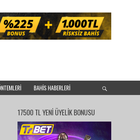
rli Bahis Şirketleri
ÖNTEMLERİ
BAHİS HABERLERİ
Search
17500 TL YENİ ÜYELİK BONUSU