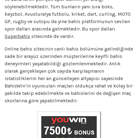
söylenebilmektedir. Tüm bunların yanı sıra boks,
beyzbol, Avusturalya futbolu, kriket, dart, curling, MOTO
GP, rugby ve sutopu da yine bahis platformunun sevilen
spor dalları arasında gelmektedir. Bu spor dalları
Superbahis
sitesinde de vardır.
Online bahis sitesinin canlı bahis bölümüne gelindiğinde
sade bir arayüz üzerinden müşterilerine keyifli bahis
deneyimleri yaşatabildiği gözlemlenmektedir. Anlık
olarak gerçekleşen çok sayıda karşılaşmanın
istatistiklerini her an güncelleyen altyapısı sayesinde
BahisWin’in oyuncuları maçları oldukça rahat ve kolay bir
şekilde takip edebilmekte ve bahislerini de değişen maç
skorlarına göre yapabilmektedir.