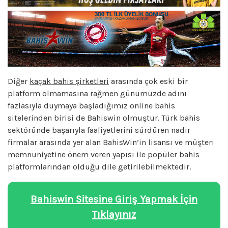
Diğer
kaçak bahis şirketleri
arasında çok eski bir
platform olmamasına rağmen günümüzde adını
fazlasıyla duymaya başladığımız online bahis
sitelerinden birisi de Bahiswin olmuştur. Türk bahis
sektöründe başarıyla faaliyetlerini sürdüren nadir
firmalar arasında yer alan BahisWin’in lisansı ve müşteri
memnuniyetine önem veren yapısı ile popüler bahis
platformlarından olduğu dile getirilebilmektedir.
Bahiswin Sitesine Giriş Yapmak İçin
Tıklayınız