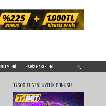
rli Bahis Şirketleri
ÖNTEMLERİ
BAHİS HABERLERİ
Search
17500 TL YENİ ÜYELİK BONUSU