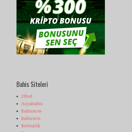
Bahis Siteleri
21bet
Asyabahis
Bahisnow
Bahiswin
Betmatik