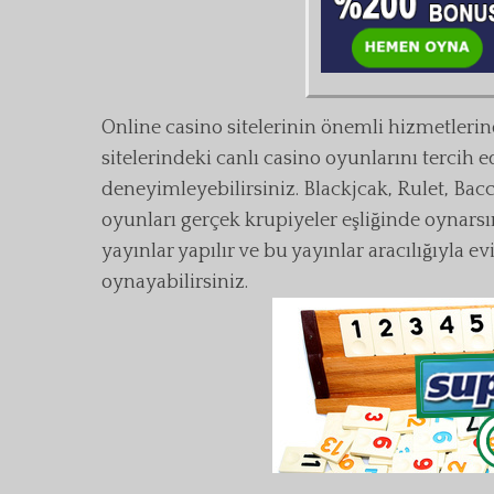
Online casino sitelerinin önemli hizmetlerind
sitelerindeki canlı casino oyunlarını tercih 
deneyimleyebilirsiniz. Blackjcak, Rulet, Bac
oyunları gerçek krupiyeler eşliğinde oynars
yayınlar yapılır ve bu yayınlar aracılığıyla 
oynayabilirsiniz.