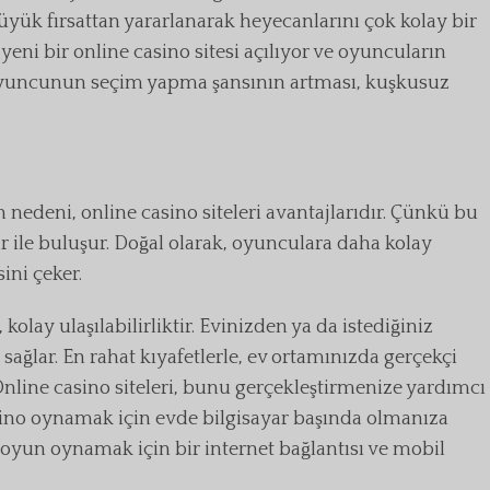
üyük fırsattan yararlanarak heyecanlarını çok kolay bir
yeni bir online casino sitesi açılıyor ve oyuncuların
 Oyuncunun seçim yapma şansının artması, kuşkusuz
nedeni, online casino siteleri avantajlarıdır. Çünkü bu
r ile buluşur. Doğal olarak, oyunculara daha kolay
ini çeker.
 kolay ulaşılabilirliktir. Evinizden ya da istediğiniz
ağlar. En rahat kıyafetlerle, ev ortamınızda gerçekçi
line casino siteleri, bunu gerçekleştirmenize yardımcı
asino oynamak için evde bilgisayar başında olmanıza
le oyun oynamak için bir internet bağlantısı ve mobil