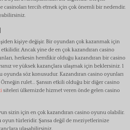
e casinoları tercih etmek için çok önemli bir nedendir.
abilirsiniz.
I
işiden kişiye değişir. Bir oyundan çok kazanmak için
ler etkilidir. Ancak yine de en çok kazandıran casino
unları, herkesin hemfikir olduğu kazandıran bir casino
sınız ve yüksek kazançlara ulaşmak için beklersiniz. 1
bu oyunda söz konusudur. Kazandıran casino oyunları
. Örneğin rulet… Şansın etkili olduğu bir diğer casino
i
siteleri ülkemizde hizmet veren önde gelen casino
yun sizin için en çok kazandıran casino oyunu olabilir.
 oyun türleridir. Şansa değil de meziyetlerinize
nçlara ulaşabilirsiniz.