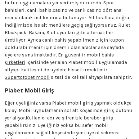
bütün uygulamalara yer verilmiş durumda. Spor
bahisleri, canlı bahis,casino ve canlı casino dört ana
menü olarak üst kısımda bulunuyor. Alt taraflara doğru
indiğimizde ise alt menülere geçiş sağlıyorsunuz. Rulet,
Blackjack, Bakara, Slot oyunları gibi alternatifler
üretiliyor. Ayrıca canlı bahis yapabilmeniz için kupon
doldurabilmeniz için önemli olan araçlar ana sayfada
üyelere sunulmaktadır.
En güvenilir mobil bahis
şirketleri
içerisinde yer alan Piabet mobil uygulamada
altyapı kalitesini de üyelere hissettirmektedir.
Supertotobet mobil
sitesi de kaliteli altyapılara sahiptir.
Piabet Mobil Giriş
Eğer üyeliğiniz varsa Piabet mobil giriş yapmak oldukça
kolay. Mobil uygulamanın sol alt köşesinde giriş butonu
yer alıyor.Kullanıcı adı ve şifrenizle beraber giriş
yapabilirsiniz. Üyeliğiniz yoksa bu sefer mobil
uygulamanın sağ alt köşesinde yeni üye ol sekmesi