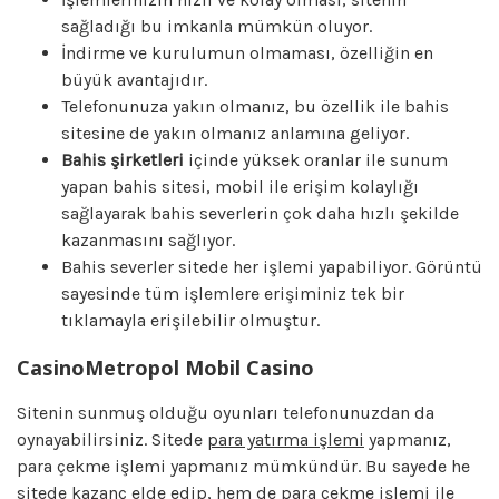
sağladığı bu imkanla mümkün oluyor.
İndirme ve kurulumun olmaması, özelliğin en
büyük avantajıdır.
Telefonunuza yakın olmanız, bu özellik ile bahis
sitesine de yakın olmanız anlamına geliyor.
Bahis şirketleri
içinde yüksek oranlar ile sunum
yapan bahis sitesi, mobil ile erişim kolaylığı
sağlayarak bahis severlerin çok daha hızlı şekilde
kazanmasını sağlıyor.
Bahis severler sitede her işlemi yapabiliyor. Görüntü
sayesinde tüm işlemlere erişiminiz tek bir
tıklamayla erişilebilir olmuştur.
CasinoMetropol Mobil Casino
Sitenin sunmuş olduğu oyunları telefonunuzdan da
oynayabilirsiniz. Sitede
para yatırma işlemi
yapmanız,
para çekme işlemi yapmanız mümkündür. Bu sayede he
sitede kazanç elde edip, hem de para çekme işlemi ile