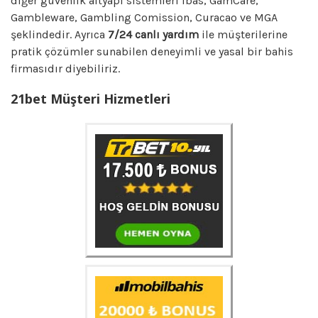
diğer güvenlik altyapı sistemleri Ibas, GamCare,
Gambleware, Gambling Comission, Curacao ve MGA
şeklindedir. Ayrıca
7/24 canlı yardım
ile müşterilerine
pratik çözümler sunabilen deneyimli ve yasal bir bahis
firmasıdır diyebiliriz.
21bet Müşteri Hizmetleri