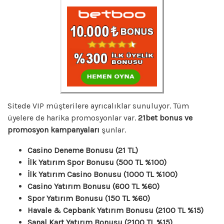
Sitede VIP müşterilere ayrıcalıklar sunuluyor. Tüm
üyelere de harika promosyonlar var.
21bet bonus ve
promosyon kampanyaları
şunlar.
Casino Deneme Bonusu (21 TL)
İlk Yatırım Spor Bonusu (500 TL %100)
İlk Yatırım Casino Bonusu (1000 TL %100)
Casino Yatırım Bonusu (600 TL %60)
Spor Yatırım Bonusu (150 TL %60)
Havale & Cepbank Yatırım Bonusu (2100 TL %15)
Sanal Kart Yatırım Bonusu (2100 TL %15)