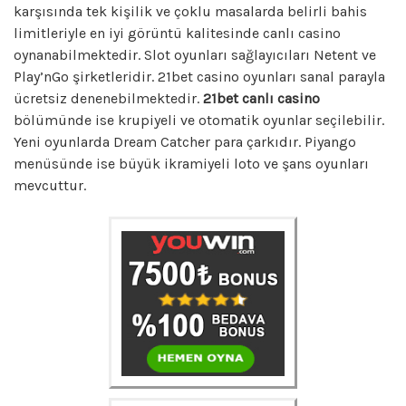
karşısında tek kişilik ve çoklu masalarda belirli bahis
limitleriyle en iyi görüntü kalitesinde canlı casino
oynanabilmektedir. Slot oyunları sağlayıcıları Netent ve
Play’nGo şirketleridir. 21bet casino oyunları sanal parayla
ücretsiz denenebilmektedir.
21bet canlı casino
bölümünde ise krupiyeli ve otomatik oyunlar seçilebilir.
Yeni oyunlarda Dream Catcher para çarkıdır. Piyango
menüsünde ise büyük ikramiyeli loto ve şans oyunları
mevcuttur.