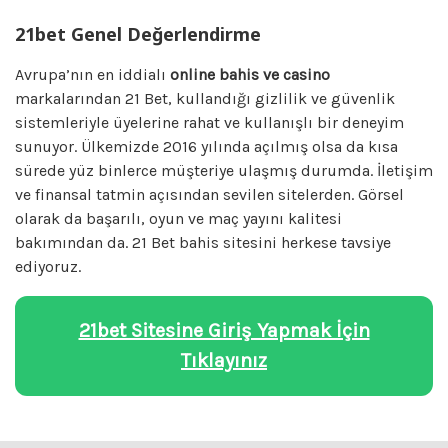
21bet Genel Değerlendirme
Avrupa’nın en iddialı
online bahis ve casino
markalarından 21 Bet, kullandığı gizlilik ve güvenlik
sistemleriyle üyelerine rahat ve kullanışlı bir deneyim
sunuyor. Ülkemizde 2016 yılında açılmış olsa da kısa
sürede yüz binlerce müşteriye ulaşmış durumda. İletişim
ve finansal tatmin açısından sevilen sitelerden. Görsel
olarak da başarılı, oyun ve maç yayını kalitesi
bakımından da. 21 Bet bahis sitesini herkese tavsiye
ediyoruz.
21bet Sitesine Giriş Yapmak İçin
Tıklayınız