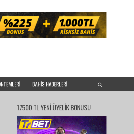
rli Bahis Şirketleri
ÖNTEMLERİ
BAHİS HABERLERİ
Search
17500 TL YENİ ÜYELİK BONUSU