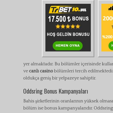
yer almaktadır. Bu bölümler içerisinde kulla
ve
canlı casino
bölümleri tercih edilmektedir
oldukça geniş bir yelpazeye sahiptir.
Oddsring Bonus Kampanyaları
Bahis şirketlerinin oranlarının yüksek olması
bölüm ise bonus kampanyalarıdır. Oddsring 