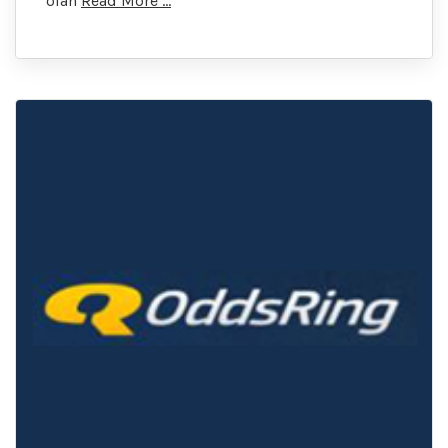
olan
Read More …