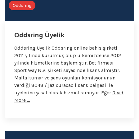
Oddsring
Oddsring Üyelik
Oddsring Üyelik Oddsring online bahis şirketi
2011 yılında kurulmuş olup ülkemizde ise 2012
yılında hizmetlerine başlamıştır. Bet firması
Sport Way N.V. şirketi sayesinde lisans almıştır.
Malta kumar ve şans oyunları komisyonunun
verdiği 8048 / jaz curacao lisans belgesi ile
üyelerine yasal olarak hizmet sunuyor. Eğer
Read
More …