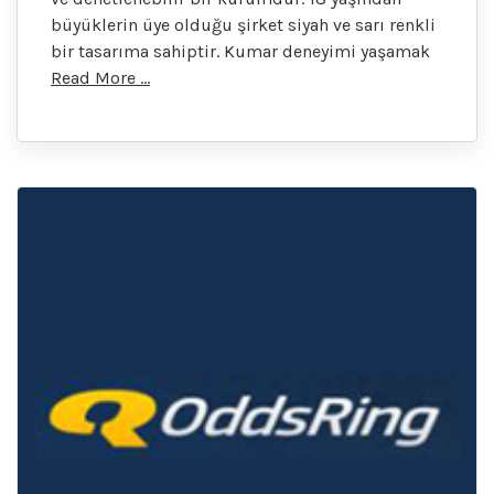
büyüklerin üye olduğu şirket siyah ve sarı renkli
bir tasarıma sahiptir. Kumar deneyimi yaşamak
Read More …