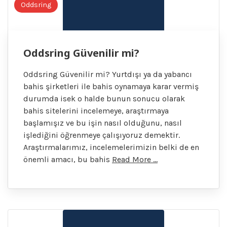
Oddsring
Oddsring Güvenilir mi?
Oddsring Güvenilir mi? Yurtdışı ya da yabancı
bahis şirketleri ile bahis oynamaya karar vermiş
durumda isek o halde bunun sonucu olarak
bahis sitelerini incelemeye, araştırmaya
başlamışız ve bu işin nasıl olduğunu, nasıl
işlediğini öğrenmeye çalışıyoruz demektir.
Araştırmalarımız, incelemelerimizin belki de en
önemli amacı, bu bahis
Read More …