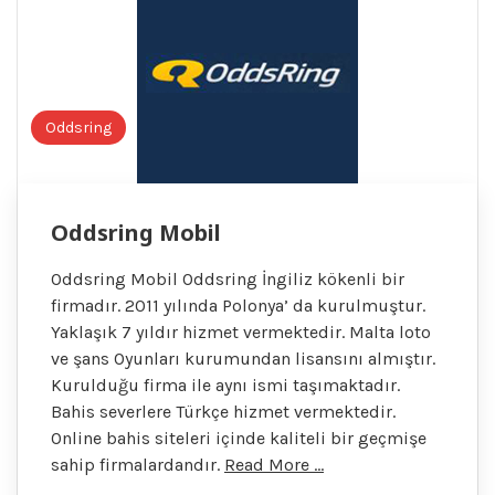
Oddsring
Oddsring Mobil
Oddsring Mobil Oddsring İngiliz kökenli bir
firmadır. 2011 yılında Polonya’ da kurulmuştur.
Yaklaşık 7 yıldır hizmet vermektedir. Malta loto
ve şans Oyunları kurumundan lisansını almıştır.
Kurulduğu firma ile aynı ismi taşımaktadır.
Bahis severlere Türkçe hizmet vermektedir.
Online bahis siteleri içinde kaliteli bir geçmişe
sahip firmalardandır.
Read More …