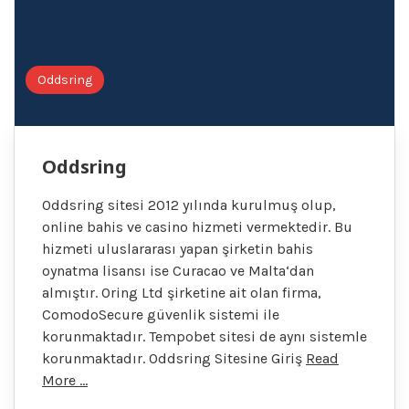
Oddsring
Oddsring
Oddsring sitesi 2012 yılında kurulmuş olup,
online bahis ve casino hizmeti vermektedir. Bu
hizmeti uluslararası yapan şirketin bahis
oynatma lisansı ise Curacao ve Malta‘dan
almıştır. Oring Ltd şirketine ait olan firma,
ComodoSecure güvenlik sistemi ile
korunmaktadır. Tempobet sitesi de aynı sistemle
korunmaktadır. Oddsring Sitesine Giriş
Read
More …