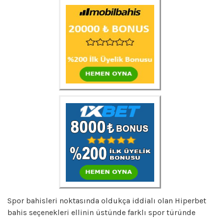
Spor bahisleri noktasında oldukça iddialı olan Hiperbet
bahis seçenekleri ellinin üstünde farklı spor türünde