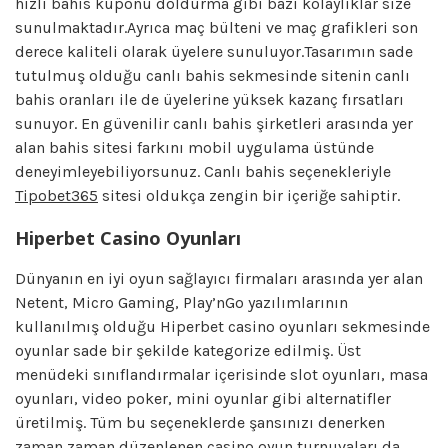
hızlı bahis kuponu doldurma gibi bazı kolaylıklar size
sunulmaktadır.Ayrıca maç bülteni ve maç grafikleri son
derece kaliteli olarak üyelere sunuluyor.Tasarımın sade
tutulmuş olduğu canlı bahis sekmesinde sitenin canlı
bahis oranları ile de üyelerine yüksek kazanç fırsatları
sunuyor. En güvenilir canlı bahis şirketleri arasında yer
alan bahis sitesi farkını mobil uygulama üstünde
deneyimleyebiliyorsunuz. Canlı bahis seçenekleriyle
Tipobet365
sitesi oldukça zengin bir içeriğe sahiptir.
Hiperbet Casino Oyunları
Dünyanın en iyi oyun sağlayıcı firmaları arasında yer alan
Netent, Micro Gaming, Play’nGo yazılımlarının
kullanılmış olduğu Hiperbet casino oyunları sekmesinde
oyunlar sade bir şekilde kategorize edilmiş. Üst
menüdeki sınıflandırmalar içerisinde slot oyunları, masa
oyunları, video poker, mini oyunlar gibi alternatifler
üretilmiş. Tüm bu seçeneklerde şansınızı denerken
zaman zaman düzenlenen casino oyun turnuvaları da