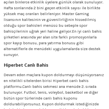
açılan binlerce etkinlik üyelere günlük olarak sunuluyor.
Hafta sonlarında 2 bini geçen etkinlik sayısı ile birlikte
yüksek maç oranları belirleniyor. Master Gaming
lisansının kalitesinin ve güvenilirliğinin hissedilmiş
olduğu spor bahisleri menüsü bu sebeple spor
bahisçilerinin uğrak yeri haline geliyor.En iyi canlı bahis
şirketleri arasında yer alan site farklı promosyonlarla
spor kayıp bonusu, para yatırma bonusu gibi
alternatiflerle de menüdeki uygulamalarda size destek
sunuyor.
Hiperbet Canlı Bahis
Devam eden maçlara kupon doldurmayı düşünüyorsanız
en nitelikli sitelerden birisi Hiperbet canlı bahis
platformu.Canlı bahis sekmesi ana menüde 2. sırada
bulunuyor. Futbol, tenis, voleybol, basketbol ve diğer
bütün spor türlerinde canlı bahis kuponu
doldurabiliyorsunuz. Kupon doldurmak istediğinizde