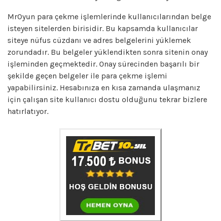
MrOyun para çekme işlemlerinde kullanıcılarından belge
isteyen sitelerden birisidir. Bu kapsamda kullanıcılar
siteye nüfus cüzdanı ve adres belgelerini yüklemek
zorundadır. Bu belgeler yüklendikten sonra sitenin onay
işleminden geçmektedir. Onay sürecinden başarılı bir
şekilde geçen belgeler ile para çekme işlemi
yapabilirsiniz. Hesabınıza en kısa zamanda ulaşmanız
için çalışan site kullanıcı dostu olduğunu tekrar bizlere
hatırlatıyor.