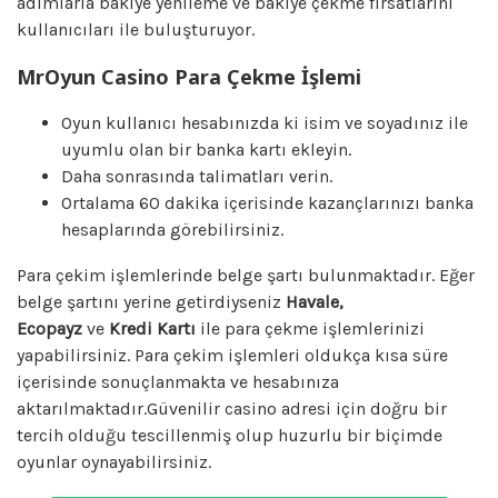
adımlarla bakiye yenileme ve bakiye çekme fırsatlarını
kullanıcıları ile buluşturuyor.
MrOyun Casino Para Çekme İşlemi
Oyun kullanıcı hesabınızda ki isim ve soyadınız ile
uyumlu olan bir banka kartı ekleyin.
Daha sonrasında talimatları verin.
Ortalama 60 dakika içerisinde kazançlarınızı banka
hesaplarında görebilirsiniz.
Para çekim işlemlerinde belge şartı bulunmaktadır. Eğer
belge şartını yerine getirdiyseniz
Havale,
Ecopayz
ve
Kredi Kartı
ile para çekme işlemlerinizi
yapabilirsiniz. Para çekim işlemleri oldukça kısa süre
içerisinde sonuçlanmakta ve hesabınıza
aktarılmaktadır.Güvenilir casino adresi için doğru bir
tercih olduğu tescillenmiş olup huzurlu bir biçimde
oyunlar oynayabilirsiniz.