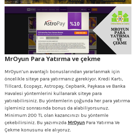
MrOyun Para Yatırma ve çekme
MrOyun’un avantajlı bonuslarından yararlanmak için
öncelikle siteye para yatırmanız gerekiyor. Kredi Kartı,
Tillcard, Ecopayz, Astropay, Cepbank, Paykasa ve Banka
Havalesi yöntemlerini kullanarak siteye para
yatırabilirsiniz. Bu yöntemlerin çoğunda her para yatırma
işleminiz sonrasında bonus da alabiliyorsunuz.
Minimum 200 TL olan kazancınızı bu yöntemle
çekebilirsiniz. Bu yazımızda
MrOyun
Para Yatırma Ve
Çekme konusunu ele alıyoruz.