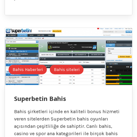
Bahis Haberleri
Bahis siteleri
Superbetin Bahis
Bahis şirketleri içinde en kaliteli bonus hizmeti
veren sitelerden Superbetin bahis oyunları
açısından çeşitliliğe de sahiptir. Canlı bahis,
casino ve spor ana kategorileri ile birçok bahis