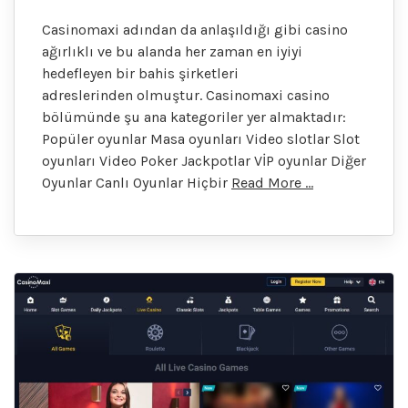
Casinomaxi adından da anlaşıldığı gibi casino
ağırlıklı ve bu alanda her zaman en iyiyi
hedefleyen bir bahis şirketleri
adreslerinden olmuştur. Casinomaxi casino
bölümünde şu ana kategoriler yer almaktadır:
Popüler oyunlar Masa oyunları Video slotlar Slot
oyunları Video Poker Jackpotlar VİP oyunlar Diğer
Oyunlar Canlı Oyunlar Hiçbir
Read More …