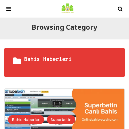
Browsing Category
Bahis Haberleri
Bahis Haberleri
Superbetin