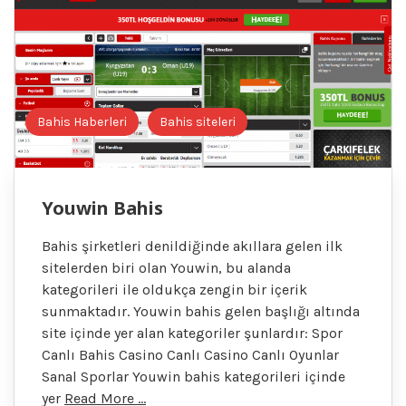
Bahis Haberleri
Bahis siteleri
Youwin Bahis
Bahis şirketleri denildiğinde akıllara gelen ilk
sitelerden biri olan Youwin, bu alanda
kategorileri ile oldukça zengin bir içerik
sunmaktadır. Youwin bahis gelen başlığı altında
site içinde yer alan kategoriler şunlardır: Spor
Canlı Bahis Casino Canlı Casino Canlı Oyunlar
Sanal Sporlar Youwin bahis kategorileri içinde
yer
Read More …