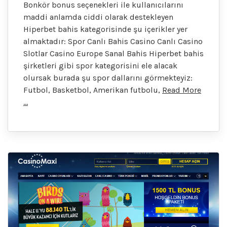
Bonkör bonus seçenekleri ile kullanıcılarını
maddi anlamda ciddi olarak destekleyen
Hiperbet bahis kategorisinde şu içerikler yer
almaktadır: Spor Canlı Bahis Casino Canlı Casino
Slotlar Casino Europe Sanal Bahis Hiperbet bahis
şirketleri gibi spor kategorisini ele alacak
olursak burada şu spor dallarını görmekteyiz:
Futbol, Basketbol, Amerikan futbolu,
Read More
…