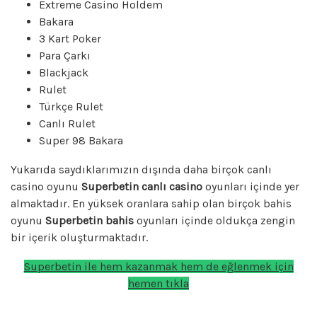
Extreme Casino Holdem
Bakara
3 Kart Poker
Para Çarkı
Blackjack
Rulet
Türkçe Rulet
Canlı Rulet
Super 98 Bakara
Yukarıda saydıklarımızın dışında daha birçok canlı
casino oyunu
Superbetin canlı casino
oyunları içinde yer
almaktadır. En yüksek oranlara sahip olan birçok bahis
oyunu
Superbetin bahis
oyunları içinde oldukça zengin
bir içerik oluşturmaktadır.
Superbetin ile hem kazanmak hem de eğlenmek için
hemen tıkla