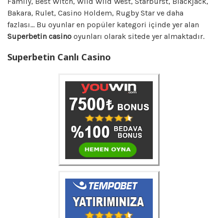
Family, Best Witch, Wild Wild West, Starburst, Blackjack,
Bakara, Rulet, Casino Holdem, Rugby Star ve daha
fazlası… Bu oyunlar en popüler kategori içinde yer alan
Superbetin casino
oyunları olarak sitede yer almaktadır.
Superbetin Canlı Casino