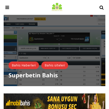
Bahis Haberleri
Bahis siteleri
Superbetin Bahis