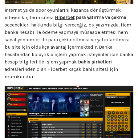
İnternet ya da spor oyunlarını kazanca dönüştürmek
isteyen kişilerin sitesi
Hiperbet
para yatırma ve çekme
seçenekleri hakkında bilgi vereceğiz, bu yazımızda. Hem
banka hesabı ile ödeme yapmaya müsaade etmesi hem
sanal yöntemler ile para çekilebilmesi ve yatırılabilmesi
bu site için oldukça avantaj içermektedir. Banka
hesabından kolaylıkla işlem yapmak isteyenler için banka
hesap bilgileri ile işlem yapmak
bahis şirketleri
adreslerinden olan Hiperbet kaçak bahis sitesi için
mümkündür.