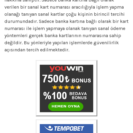
verilen bir sanal kart numarası aracılığıyla işlem yapma
olanağı tanıyan sanal kartlar çoğu kişinin birincil tercihi
durumundadır. Sadece banka kartına bağlı olarak bir kart
numarası ile işlem yapmaya olanak tanıyan sanal ödeme
yöntemleri gerçek banka kartlarının numarasına sahip
değildir. Bu yönleriyle yapılan işlemlerde güvenilirlik
açısından tercih edilmektedir.