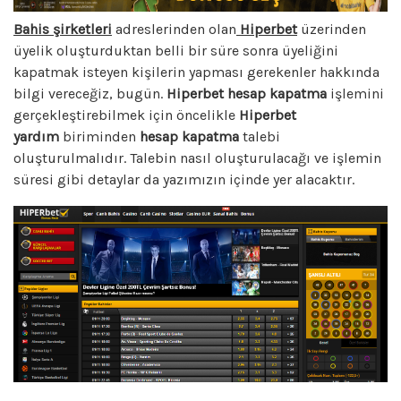
Bahis şirketleri
adreslerinden olan
Hiperbet
üzerinden
üyelik oluşturduktan belli bir süre sonra üyeliğini
kapatmak isteyen kişilerin yapması gerekenler hakkında
bilgi vereceğiz, bugün.
Hiperbet hesap kapatma
işlemini
gerçekleştirebilmek için öncelikle
Hiperbet
yardım
biriminden
hesap kapatma
talebi
oluşturulmalıdır. Talebin nasıl oluşturulacağı ve işlemin
süresi gibi detaylar da yazımızın içinde yer alacaktır.