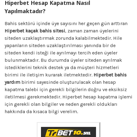
Hiperbet Hesap Kapatma Nasıl
Yapılmaktadır?
Bahis sektörü içinde üye sayısını her geçen gün arttıran
Hiperbet kaçak bahis sitesi
, zaman zaman üyelerini
siteden uzaklaştırmak zorunda kalabilmektedir. Hile
yapanların siteden uzaklaştırılması yanında bir de
siteden kendi isteği ile ayrılmayı tercih eden üyeler
bulunmaktadır. Bu durumda üyeler siteden ayrılmak
istediklerini teknik destek ya da müşteri hizmetleri
birimi ile iletişim kurarak iletmektedir.
Hiperbet bahis
yardım
birimi sayesinde oluşturulacak olan hesap
kapatma talebi için gerekli bilgilerin doğru ve eksiksiz
iletilmesi gerekmektedir. Hiperbet hesap kapatma işlemi
için gerekli olan bilgiler ve neden gerekli oldukları
hakkında da kısaca bilgi verelim.