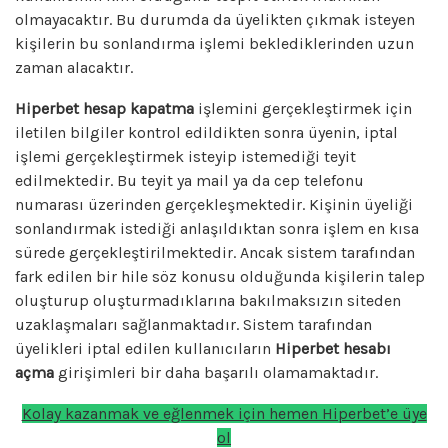
olmayacaktır. Bu durumda da üyelikten çıkmak isteyen
kişilerin bu sonlandırma işlemi beklediklerinden uzun
zaman alacaktır.
Hiperbet hesap kapatma
işlemini gerçekleştirmek için
iletilen bilgiler kontrol edildikten sonra üyenin, iptal
işlemi gerçekleştirmek isteyip istemediği teyit
edilmektedir. Bu teyit ya mail ya da cep telefonu
numarası üzerinden gerçekleşmektedir. Kişinin üyeliği
sonlandırmak istediği anlaşıldıktan sonra işlem en kısa
sürede gerçekleştirilmektedir. Ancak sistem tarafından
fark edilen bir hile söz konusu olduğunda kişilerin talep
oluşturup oluşturmadıklarına bakılmaksızın siteden
uzaklaşmaları sağlanmaktadır. Sistem tarafından
üyelikleri iptal edilen kullanıcıların
Hiperbet hesabı
açma
girişimleri bir daha başarılı olamamaktadır.
Kolay kazanmak ve eğlenmek için hemen Hiperbet’e üye
ol