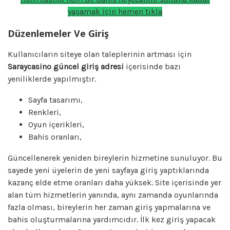
yaşamak için hemen tıkla
Düzenlemeler Ve Giriş
Kullanıcıların siteye olan taleplerinin artması için
Saraycasino güncel giriş adresi
içerisinde bazı
yeniliklerde yapılmıştır.
Sayfa tasarımı,
Renkleri,
Oyun içerikleri,
Bahis oranları,
Güncellenerek yeniden bireylerin hizmetine sunuluyor. Bu
sayede yeni üyelerin de yeni sayfaya giriş yaptıklarında
kazanç elde etme oranları daha yüksek. Site içerisinde yer
alan tüm hizmetlerin yanında, aynı zamanda oyunlarında
fazla olması, bireylerin her zaman giriş yapmalarına ve
bahis oluşturmalarına yardımcıdır. İlk kez giriş yapacak