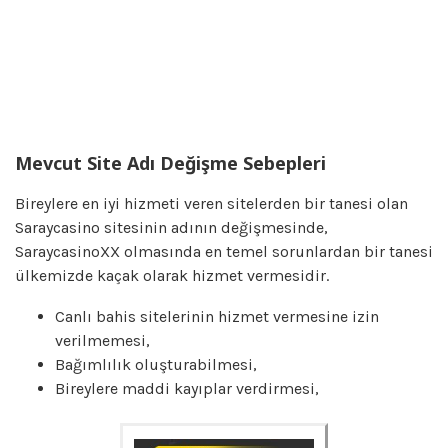
Mevcut Site Adı Değişme Sebepleri
Bireylere en iyi hizmeti veren sitelerden bir tanesi olan
Saraycasino sitesinin adının değişmesinde,
SaraycasinoXX olmasında en temel sorunlardan bir tanesi
ülkemizde kaçak olarak hizmet vermesidir.
Canlı bahis sitelerinin hizmet vermesine izin
verilmemesi,
Bağımlılık oluşturabilmesi,
Bireylere maddi kayıplar verdirmesi,