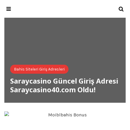
Bahis Siteleri Giriş Adresleri
Saraycasino Güncel Giriş Adresi
Saraycasino40.com Oldu!