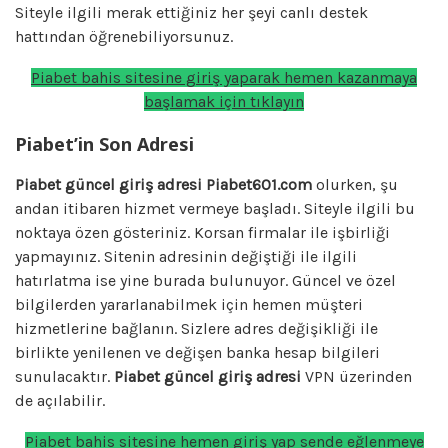
Siteyle ilgili merak ettiğiniz her şeyi canlı destek
hattından öğrenebiliyorsunuz.
Piabet bahis sitesine giriş yaparak hemen kazanmaya
başlamak için tıklayın
Piabet’in Son Adresi
Piabet güncel giriş adresi
Piabet601.com
olurken, şu
andan itibaren hizmet vermeye başladı. Siteyle ilgili bu
noktaya özen gösteriniz. Korsan firmalar ile işbirliği
yapmayınız. Sitenin adresinin değiştiği ile ilgili
hatırlatma ise yine burada bulunuyor. Güncel ve özel
bilgilerden yararlanabilmek için hemen müşteri
hizmetlerine bağlanın. Sizlere adres değişikliği ile
birlikte yenilenen ve değişen banka hesap bilgileri
sunulacaktır.
Piabet güncel giriş adresi
VPN üzerinden
de açılabilir.
Piabet bahis sitesine hemen giriş yap sende eğlenmeye