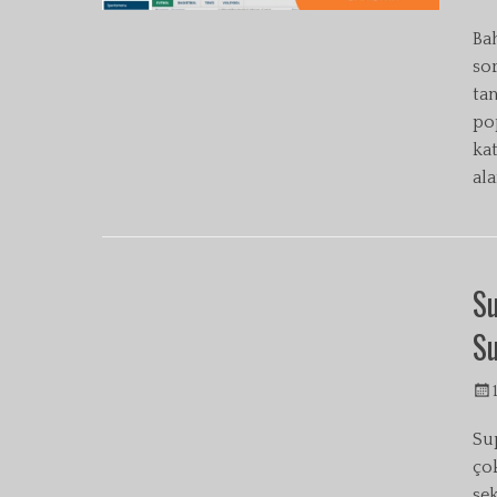
on
t
Bah
e
sor
l
tan
e
r
po
i
kat
G
al
i
r
Cat
i
B
ş
a
A
Su
h
d
i
S
r
s
e
S
s
Pos
i
l
on
t
e
Su
e
r
çok
l
i
sek
e