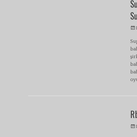
A
Su
i
h
h
l
d
r
i
i
u
S
r
i
s
s
t
e
ş
S
g
o
s
Pos
a
i
i
n
l
on
d
t
r
g
e
Su
r
e
i
ü
r
e
bah
l
ş
n
i
s
şir
e
,
c
Tag
i
r
ba
s
e
f
,
i
u
ba
l
o
b
G
p
g
oyu
r
a
i
e
i
v
h
r
r
Cat
r
e
i
i
b
i
B
t
s
ş
a
ş
a
b
w
A
Rb
h
h
e
i
d
i
i
t
n
r
s
Pos
s
g
g
e
g
on
S
i
ü