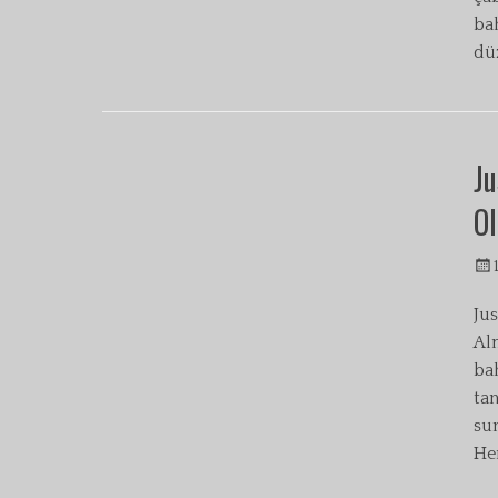
i
r
e
i
g
bah
Tag
e
m
G
ü
s
dü
s
p
i
n
u
i
o
r
c
Cat
p
,
b
i
e
e
B
f
e
ş
l
r
a
o
t
A
Ju
g
t
h
r
g
d
i
o
i
v
Ol
i
r
r
t
s
e
r
e
i
o
S
t
i
s
Pos
ş
b
i
b
ş
l
on
e
t
e
a
e
Jus
t
e
t
d
r
Al
g
l
g
r
i
i
ba
e
ü
Tag
e
r
r
tan
n
s
r
i
i
c
su
i
b
ş
G
e
He
,
e
,
i
l
t
t
s
r
g