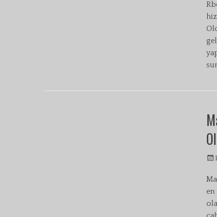
s
i
Rb
i
r
n
l
r
t
hiz
i
c
e
i
e
ş
Old
e
r
ş
l
,
gel
l
i
a
e
f
g
ya
Tag
d
r
o
i
t
su
r
i
r
r
e
e
G
v
i
Cat
m
s
i
e
ş
p
B
i
r
t
o
a
,
i
b
Ma
b
h
s
ş
e
e
i
u
A
Ol
t
t
s
p
d
g
g
S
e
r
i
Pos
i
i
r
e
r
on
r
t
b
s
i
Ma
i
e
a
l
ş
en 
ş
l
h
e
a
,
ola
e
i
r
d
t
r
ça
s