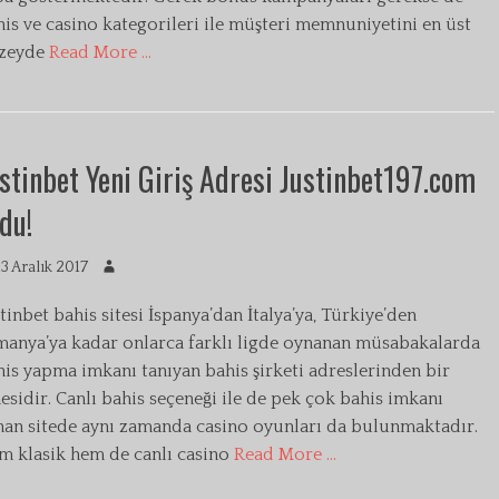
is ve casino kategorileri ile müşteri memnuniyetini en üst
s
zeyde
Read More …
egories
stinbet Yeni Giriş Adresi Justinbet197.com
du!
ted
Author
13 Aralık 2017
tinbet bahis sitesi İspanya’dan İtalya’ya, Türkiye’den
manya’ya kadar onlarca farklı ligde oynanan müsabakalarda
his yapma imkanı tanıyan bahis şirketi adreslerinden bir
s
esidir. Canlı bahis seçeneği ile de pek çok bahis imkanı
nan sitede aynı zamanda casino oyunları da bulunmaktadır.
m klasik hem de canlı casino
Read More …