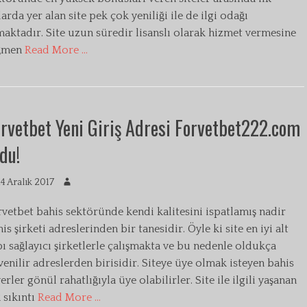
s
larda yer alan site pek çok yeniliği ile de ilgi odağı
aktadır. Site uzun süredir lisanslı olarak hizmet vermesine
ğmen
Read More …
egories
rvetbet Yeni Giriş Adresi Forvetbet222.com
du!
ted
Author
14 Aralık 2017
vetbet bahis sektöründe kendi kalitesini ispatlamış nadir
is şirketi adreslerinden bir tanesidir. Öyle ki site en iyi alt
ı sağlayıcı şirketlerle çalışmakta ve bu nedenle oldukça
s
enilir adreslerden birisidir. Siteye üye olmak isteyen bahis
erler gönül rahatlığıyla üye olabilirler. Site ile ilgili yaşanan
 sıkıntı
Read More …