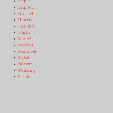
Betpas
Betpluton
Grosbet
Hiperbet
Justinbet
Klasbahis
MarioBet
Marsbet
Matrixbet
MyBahis
Noxwin
Oddsring
Sekabet