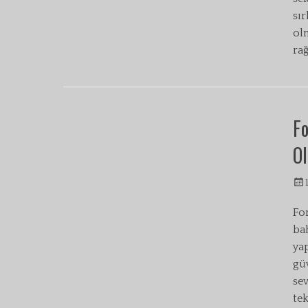
Tag
r
sır
b
i
olm
e
G
ra
t
i
p
r
Cat
l
i
B
u
ş
a
t
A
Fo
h
o
d
i
n
Ol
r
s
g
e
S
i
s
Pos
i
r
l
on
t
i
e
For
e
ş
r
bah
l
,
i
yap
e
b
Tag
r
güv
e
b
i
t
sev
a
G
p
tek
h
i