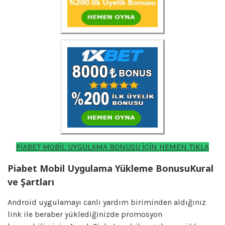
PİABET MOBİL UYGULAMA BONUSU İÇİN HEMEN TIKLA
Piabet Mobil Uygulama Yükleme BonusuKural
ve Şartları
Android uygulamayı canlı yardım biriminden aldığınız
link ile beraber yüklediğinizde promosyon