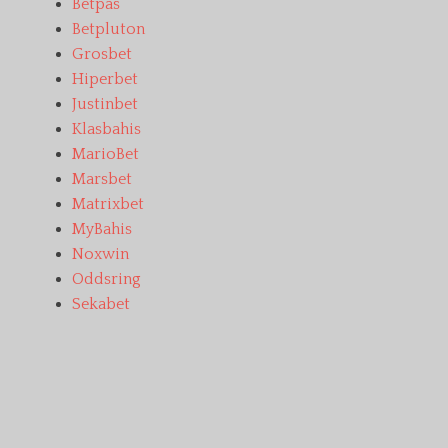
Betpas
Betpluton
Grosbet
Hiperbet
Justinbet
Klasbahis
MarioBet
Marsbet
Matrixbet
MyBahis
Noxwin
Oddsring
Sekabet