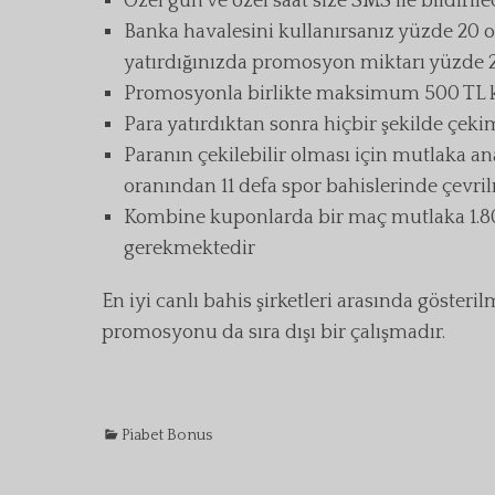
Özel gün ve özel saat size SMS ile bildiri
Banka havalesini kullanırsanız yüzde 20
yatırdığınızda promosyon miktarı yüzde 
Promosyonla birlikte maksimum 500 TL k
Para yatırdıktan sonra hiçbir şekilde çek
Paranın çekilebilir olması için mutlaka a
oranından 11 defa spor bahislerinde çevr
Kombine kuponlarda bir maç mutlaka 1.80
gerekmektedir
En iyi canlı bahis şirketleri arasında gösteri
promosyonu da sıra dışı bir çalışmadır.
Categories
Piabet Bonus