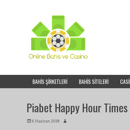
Bahis Şirketleri | Ya
Önde gelen yerli ve yabancı tüm bahis şirketlerine dair de
Primary Menu
Skip
BAHİS ŞİRKETLERİ
BAHİS SİTELERİ
CASİ
to
content
Piabet Happy Hour Times
Posted
Author
6 Haziran 2018
on