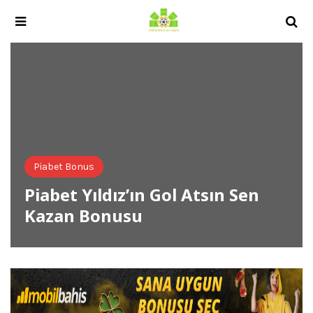
Piabet Bonus
Piabet Yıldız’ın Gol Atsın Sen
Kazan Bonusu