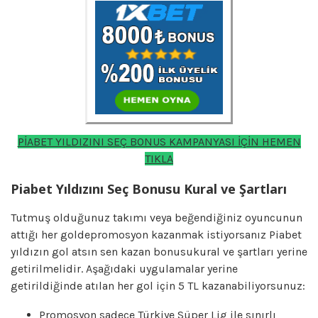
PİABET YILDIZINI SEÇ BONUS KAMPANYASI İÇİN HEMEN
TIKLA
Piabet Yıldızını Seç Bonusu Kural ve Şartları
Tutmuş olduğunuz takımı veya beğendiğiniz oyuncunun
attığı her goldepromosyon kazanmak istiyorsanız Piabet
yıldızın gol atsın sen kazan bonusukural ve şartları yerine
getirilmelidir. Aşağıdaki uygulamalar yerine
getirildiğinde atılan her gol için 5 TL kazanabiliyorsunuz:
Promosyon sadece Türkiye Süper Lig ile sınırlı