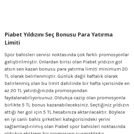
Piabet Yıldızını Seç Bonusu Para Yatırma
Limiti
Spor bahisleri servisi noktasında çok farklı promosyonlar
geliştirilmiştir. Onlardan birisi olan Piabet yıldızın gol
atsın sen kazan bonusu para yatırma limiti minimum 20
TL olarak belirlenmiştir. Günlük değil haftalık olarak
belirlenmiş olan bu limit dahilinde bir hafta içerisinde en
az 20 TL yatırdığınızda promosyondan
faydalanabiliyorsunuz. Oldukça cazip olan promosyonla
birlikte 5 TL bonus kazanabileceksiniz. Seçtiğiniz yıldızın
attığı her gol için 5 TL hesabınıza aktarılacaktır. Böylece
en iyi canlı bahis şirketleri kategorisindeki yerini
sağlamlaştırılmış olan Piabet spor bahisleri noktasında
oldukça ekstrem bir promosyon sunmaktadır.