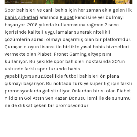
Spor bahisleri ve canlı bahis için her zaman akla gelen ilk
bahis şirketleri
arasında
Piabet
kendisine yer bulmayı
başarıyor. 2016 yılında kullanmasına rağmen 2 sene
içerisinde kaliteli uygulamalar sunarak nitelikli
çözümlerin adresi olmayı başarmış olan bir platformdur.
Çuraçao e-oyun lisansı ile birlikte yasal bahis hizmetleri
vermekte olan Piabet, Pronet Gaming altyapısını
kullanıyor. Bu şekilde spor bahisleri noktasında 30’un
üstünde farklı spor türünde bahis
yapabiliyorsunuz.Özellikle futbol bahisleri ön plana
çıkmayı başarıyor. Bu noktada Türkiye süper lig için farklı
promosyonlarda geliştiriliyor. Onlardan birisi olan Piabet
Yıldız’ın Gol Atsın Sen Kazan Bonusu ismi ile de sunumu
ile de dikkat çeken bir promosyondur.