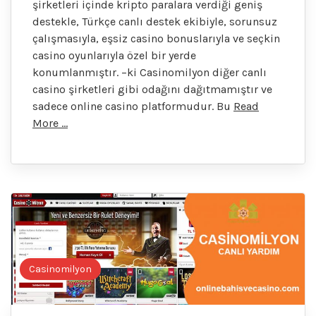
şirketleri içinde kripto paralara verdiği geniş
destekle, Türkçe canlı destek ekibiyle, sorunsuz
çalışmasıyla, eşsiz casino bonuslarıyla ve seçkin
casino oyunlarıyla özel bir yerde
konumlanmıştır. –ki Casinomilyon diğer canlı
casino şirketleri gibi odağını dağıtmamıştır ve
sadece online casino platformudur. Bu
Read
More …
Casinomilyon