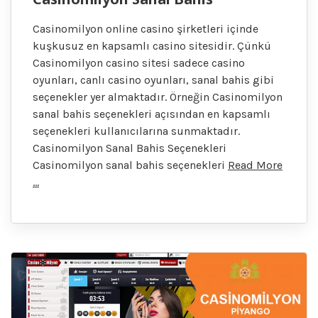
Casinomilyon online casino şirketleri içinde
kuşkusuz en kapsamlı casino sitesidir. Çünkü
Casinomilyon casino sitesi sadece casino
oyunları, canlı casino oyunları, sanal bahis gibi
seçenekler yer almaktadır. Örneğin Casinomilyon
sanal bahis seçenekleri açısından en kapsamlı
seçenekleri kullanıcılarına sunmaktadır.
Casinomilyon Sanal Bahis Seçenekleri
Casinomilyon sanal bahis seçenekleri
Read More
…