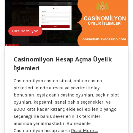
Casinomilyon
Casinomilyon Hesap Açma Üyelik
İşlemleri
Casinomilyon casino sitesi, online casino
şirketleri içinde alması ve çevrimi kolay
bonusları, eşsiz canlı casino oyunları, seçkin slot
oyunları, kapsamlı sanal bahis seçenekleri ve
2000 kata kadar kazanç elde edilebilen piyango
seçeneği ile bahis severlerin ilk tercihleri
arasında yer almaktadır. Bu nedenle
Casinomilyon hesap açma
Read More …