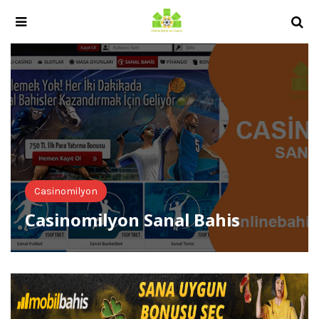
Casinomilyon
Casinomilyon Sanal Bahis