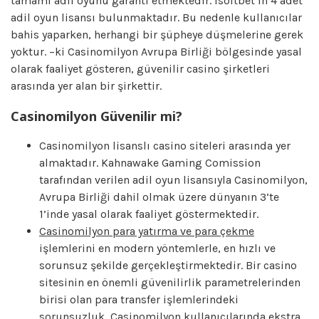
tamamı adil oyunu garanti etmektedir. Isoftbet’in 4 adet
adil oyun lisansı bulunmaktadır. Bu nedenle kullanıcılar
bahis yaparken, herhangi bir şüpheye düşmelerine gerek
yoktur. –ki Casinomilyon Avrupa Birliği bölgesinde yasal
olarak faaliyet gösteren, güvenilir casino şirketleri
arasında yer alan bir şirkettir.
Casinomilyon Güvenilir mi?
Casinomilyon lisanslı casino siteleri arasında yer
almaktadır. Kahnawake Gaming Comission
tarafından verilen adil oyun lisansıyla Casinomilyon,
Avrupa Birliği dahil olmak üzere dünyanın 3’te
1’inde yasal olarak faaliyet göstermektedir.
Casinomilyon para yatırma ve para çekme
işlemlerini en modern yöntemlerle, en hızlı ve
sorunsuz şekilde gerçekleştirmektedir. Bir casino
sitesinin en önemli güvenilirlik parametrelerinden
birisi olan para transfer işlemlerindeki
sorunsuzluk, Casinomilyon kullanıcılarında ekstra