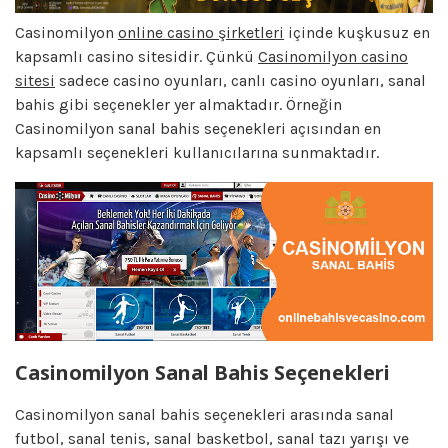
Casinomilyon
online casino şirketleri
içinde kuşkusuz en
kapsamlı casino sitesidir. Çünkü
Casinomilyon casino
sitesi
sadece casino oyunları, canlı casino oyunları, sanal
bahis gibi seçenekler yer almaktadır. Örneğin
Casinomilyon sanal bahis seçenekleri açısından en
kapsamlı seçenekleri kullanıcılarına sunmaktadır.
Casinomilyon Sanal Bahis Seçenekleri
Casinomilyon sanal bahis seçenekleri arasında sanal
futbol, sanal tenis, sanal basketbol, sanal tazı yarışı ve