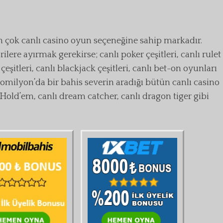
en çok canlı casino oyun seçeneğine sahip markadır.
lere ayırmak gerekirse; canlı poker çeşitleri, canlı rulet
a çeşitleri, canlı blackjack çeşitleri, canlı bet-on oyunları
nomilyon’da bir bahis severin aradığı bütün canlı casino
 Hold’em, canlı dream catcher, canlı dragon tiger gibi