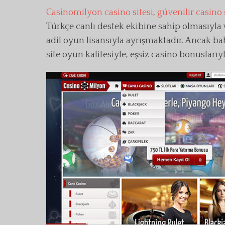
Casinomilyon casino sitesi
,
güvenilir casino ş
Türkçe canlı destek ekibine sahip olmasıyl
adil oyun lisansıyla ayrışmaktadır. Ancak ba
site oyun kalitesiyle, eşsiz casino bonusları