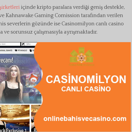
irketleri
içinde kripto paralara verdiği geniş destekle,
a ve Kahnawake Gaming Comission tarafından verilen
his severlerin gözünde ise Casinomilyon canlı casino
yla ve sorunsuz çalışmasıyla ayrışmaktadır.