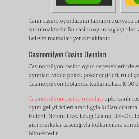
Canlı casino oyunlarının tamamı dünyaca ünlü
sunulmaktadır. Bu casino oyun sağlayıcıları
Bet-On markaları yer almaktadır.
Casinomilyon Casino Oyunları
Casinomilyon casino oyun seçeneklerinde en 
oyunları, video poker, poker çeşitleri, rulet ç
Casinomilyon toplamda kullanıcılara 1000’d
Casinomilyon casino oyunları
tıpkı, canlı c
oyun geliştiricileri aracılığyla kullanıcılar
Netent, Netent Live, Ezugi Casino, Bet-On,
gibi markalar aracılığıyla kullanıcılara sun
bilmektedir.