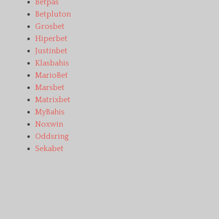
Betpas
Betpluton
Grosbet
Hiperbet
Justinbet
Klasbahis
MarioBet
Marsbet
Matrixbet
MyBahis
Noxwin
Oddsring
Sekabet