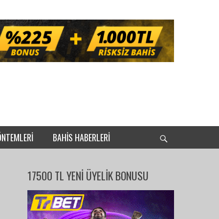
rli Bahis Şirketleri
ÖNTEMLERİ
BAHİS HABERLERİ
Search
17500 TL YENİ ÜYELİK BONUSU