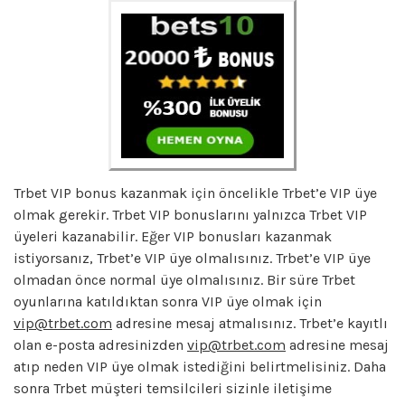
Trbet VIP bonus kazanmak için öncelikle Trbet’e VIP üye
olmak gerekir. Trbet VIP bonuslarını yalnızca Trbet VIP
üyeleri kazanabilir. Eğer VIP bonusları kazanmak
istiyorsanız, Trbet’e VIP üye olmalısınız. Trbet’e VIP üye
olmadan önce normal üye olmalısınız. Bir süre Trbet
oyunlarına katıldıktan sonra VIP üye olmak için
vip@trbet.com
adresine mesaj atmalısınız. Trbet’e kayıtlı
olan e-posta adresinizden
vip@trbet.com
adresine mesaj
atıp neden VIP üye olmak istediğini belirtmelisiniz. Daha
sonra Trbet müşteri temsilcileri sizinle iletişime