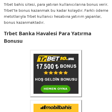
Trbet bahis sitesi, para yatıran kullanıcılarına bonus verir.
Trbet’te bonus kazanmak bu kadar kolaydır. Farklı ödeme
metotlarıyla Trbet kullanıcı hesabına yatırım yapanlar,
bonus kazanmaktadır.
Trbet Banka Havalesi Para Yatırma
Bonusu