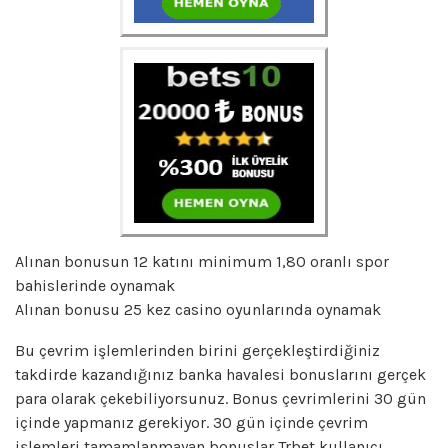
Alınan bonusun 12 katını minimum 1,80 oranlı spor
bahislerinde oynamak
Alınan bonusu 25 kez casino oyunlarında oynamak
Bu çevrim işlemlerinden birini gerçekleştirdiğiniz
takdirde kazandığınız banka havalesi bonuslarını gerçek
para olarak çekebiliyorsunuz. Bonus çevrimlerini 30 gün
içinde yapmanız gerekiyor. 30 gün içinde çevrim
işlemleri tamamlanmayan bonuslar Trbet kullanıcı