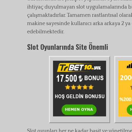
ihtiyaç duyulmayan slot uygulamalarında bi
çalışmaktadırlar. Tamamen rastlantısal olara
makine sayesinde kullanıcı arka arkaya 2 ya
edebilmektedir.
Slot Oyunlarında Site Önemli
Slot oyunları her ne kadar basit ve yönetilme