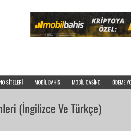
bancı Bahis Şirketleri | Ye
taylı bilgilerin paylaşıldığı platform.
NO SİTELERİ
MOBİL BAHİS
MOBİL CASİNO
ÖDEME Y
leri (İngilizce Ve Türkçe)