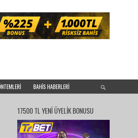
rli Bahis Şirketleri
ÖNTEMLERİ
BAHİS HABERLERİ
Search
17500 TL YENİ ÜYELİK BONUSU