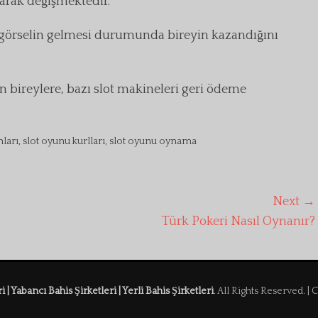
larak değişmektedir.
 görselin gelmesi durumunda bireyin kazandığını
n bireylere, bazı slot makineleri geri ödeme
nları
,
slot oyunu kurlları
,
slot oyunu oynama
Next →
Next
Türk Pokeri Nasıl Oynanır?
post:
i | Yabancı Bahis Şirketleri | Yerli Bahis Şirketleri
. All Rights Reserved. 