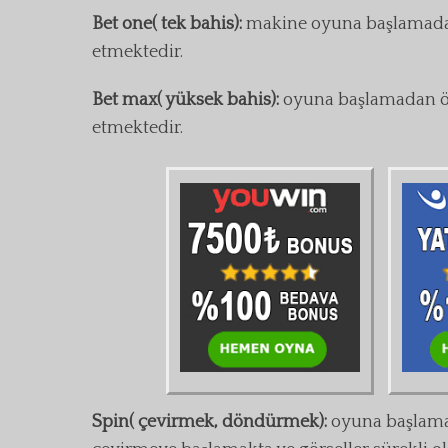
Bet one( tek bahis):
makine oyuna başlamadan 
etmektedir.
Bet max( yüksek bahis):
oyuna başlamadan önc
etmektedir.
Spin( çevirmek, döndürmek):
oyuna başlama