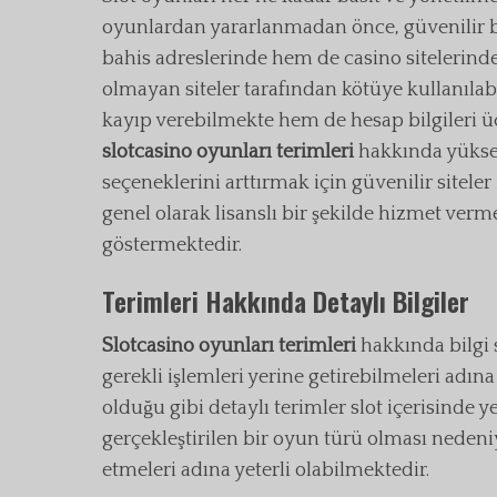
oyunlardan yararlanmadan önce, güvenilir b
bahis adreslerinde hem de casino sitelerinde
olmayan siteler tarafından kötüye kullanıla
kayıp verebilmekte hem de hesap bilgileri ü
slotcasino oyunları terimleri
hakkında yüksek
seçeneklerini arttırmak için güvenilir siteler
genel olarak lisanslı bir şekilde hizmet verm
göstermektedir.
Terimleri Hakkında Detaylı Bilgiler
Slotcasino oyunları terimleri
hakkında bilgi
gerekli işlemleri yerine getirebilmeleri adı
olduğu gibi detaylı terimler slot içerisinde 
gerçekleştirilen bir oyun türü olması nedeni
etmeleri adına yeterli olabilmektedir.