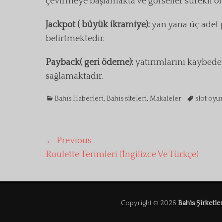
çevirmeye başlamakta ve görseller sürekli o
Jackpot ( büyük ikramiye):
yan yana üç adet
belirtmektedir.
Payback( geri ödeme):
yatırımlarını kaybede
sağlamaktadır.
Categories
Tags
Bahis Haberleri
,
Bahis siteleri
,
Makaleler
slot oyu
Yazı
← Previous
Previous
Roulette Terimleri (İngilizce Ve Türkçe)
gezinmesi
post:
Copyright © 2026
Bahis Şirketler