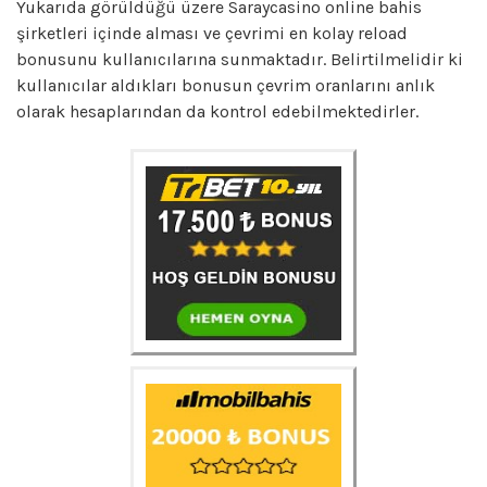
Yukarıda görüldüğü üzere Saraycasino online bahis
şirketleri içinde alması ve çevrimi en kolay reload
bonusunu kullanıcılarına sunmaktadır. Belirtilmelidir ki
kullanıcılar aldıkları bonusun çevrim oranlarını anlık
olarak hesaplarından da kontrol edebilmektedirler.