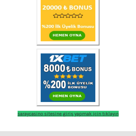
saraycasino sitesine giriş yapmak için tıklayın