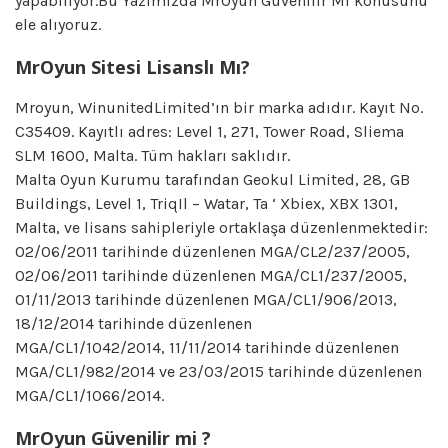
yapabiliyor.Bu Yazımızda MrOyun Güvenilir Mi konusunu
ele alıyoruz.
MrOyun Sitesi Lisanslı Mı?
Mroyun, WinunitedLimited’ın bir marka adıdır. Kayıt No.
C35409. Kayıtlı adres: Level 1, 271, Tower Road, Sliema
SLM 1600, Malta. Tüm hakları saklıdır.
Malta Oyun Kurumu tarafından Geokul Limited, 28, GB
Buildings, Level 1, TriqIl – Watar, Ta ‘ Xbiex, XBX 1301,
Malta, ve lisans sahipleriyle ortaklaşa düzenlenmektedir:
02/06/2011 tarihinde düzenlenen MGA/CL2/237/2005,
02/06/2011 tarihinde düzenlenen MGA/CL1/237/2005,
01/11/2013 tarihinde düzenlenen MGA/CL1/906/2013,
18/12/2014 tarihinde düzenlenen
MGA/CL1/1042/2014, 11/11/2014 tarihinde düzenlenen
MGA/CL1/982/2014 ve 23/03/2015 tarihinde düzenlenen
MGA/CL1/1066/2014.
MrOyun Güvenilir mi ?