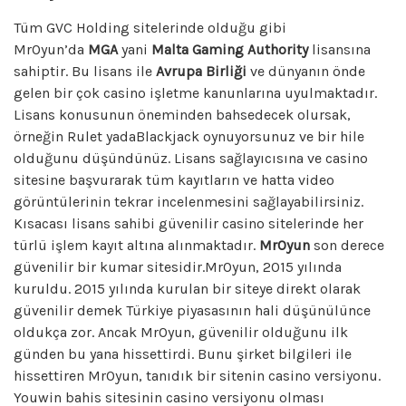
Tüm GVC Holding sitelerinde olduğu gibi
MrOyun’da
MGA
yani
Malta Gaming Authority
lisansına
sahiptir. Bu lisans ile
Avrupa Birliği
ve dünyanın önde
gelen bir çok casino işletme kanunlarına uyulmaktadır.
Lisans konusunun öneminden bahsedecek olursak,
örneğin Rulet yadaBlackjack oynuyorsunuz ve bir hile
olduğunu düşündünüz. Lisans sağlayıcısına ve casino
sitesine başvurarak tüm kayıtların ve hatta video
görüntülerinin tekrar incelenmesini sağlayabilirsiniz.
Kısacası lisans sahibi güvenilir casino sitelerinde her
türlü işlem kayıt altına alınmaktadır.
MrOyun
son derece
güvenilir bir kumar sitesidir.MrOyun, 2015 yılında
kuruldu. 2015 yılında kurulan bir siteye direkt olarak
güvenilir demek Türkiye piyasasının hali düşünülünce
oldukça zor. Ancak MrOyun, güvenilir olduğunu ilk
günden bu yana hissettirdi. Bunu şirket bilgileri ile
hissettiren MrOyun, tanıdık bir sitenin casino versiyonu.
Youwin bahis sitesinin casino versiyonu olması