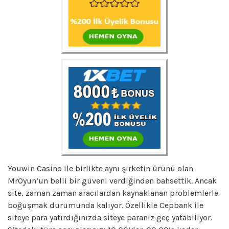
Youwin Casino ile birlikte aynı şirketin ürünü olan
MrOyun’un belli bir güveni verdiğinden bahsettik. Ancak
site, zaman zaman aracılardan kaynaklanan problemlerle
boğuşmak durumunda kalıyor. Özellikle Cepbank ile
siteye para yatırdığınızda siteye paranız geç yatabiliyor.