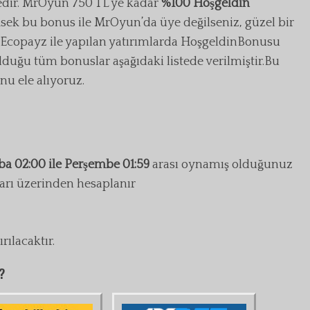
dir. MrOyun 750 TL’ye kadar
%100 Hoşgeldin
ek bu bonus ile MrOyun’da üye değilseniz, güzel bir
m Ecopayz ile yapılan yatırımlarda HoşgeldinBonusu
duğu tüm bonuslar aşağıdaki listede verilmiştir.Bu
u ele alıyoruz.
a 02:00 ile Perşembe 01:59
arası oynamış olduğunuz
arı üzerinden hesaplanır
rılacaktır.
r?