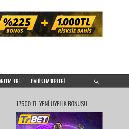
rli Bahis Şirketleri
ÖNTEMLERİ
BAHİS HABERLERİ
Search
17500 TL YENİ ÜYELİK BONUSU