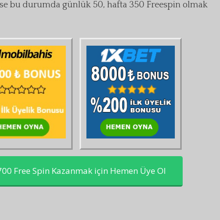
i ise bu durumda günlük 50, hafta 350 Freespin olmak
 700 Free Spin Kazanmak için Hemen Üye Ol