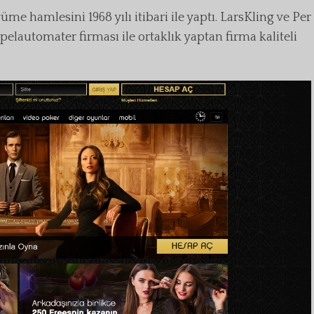
yüme hamlesini 1968 yılı itibari ile yaptı. LarsKling ve Per
automater firması ile ortaklık yaptan firma kaliteli