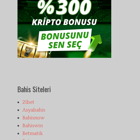
Bahis Siteleri
21bet
Asyabahis
Bahisnow
Bahiswin
Betmatik