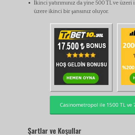
İkinci yatırımınız da yine 500 TL ve üzer
üzere ikinci bir şansınız oluyor.
Casinometropol ile 1500 TL ve
Şartlar ve Koşullar