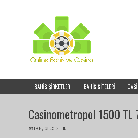
Bahis Şirketleri | Ya
Önde gelen yerli ve yabancı tüm bahis şirketlerine dair de
Primary Menu
Skip
BAHİS ŞİRKETLERİ
BAHİS SİTELERİ
CASİ
to
content
Casinometropol 1500 TL 7
Posted
Author
19 Eylül 2017
on