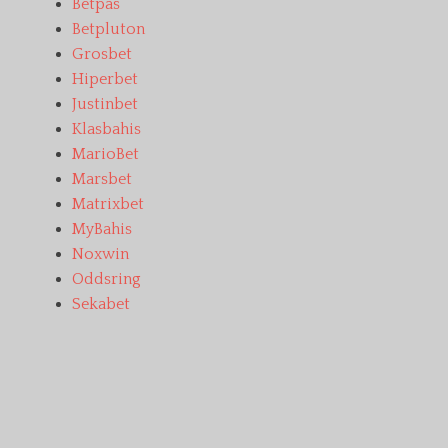
Betpas
Betpluton
Grosbet
Hiperbet
Justinbet
Klasbahis
MarioBet
Marsbet
Matrixbet
MyBahis
Noxwin
Oddsring
Sekabet