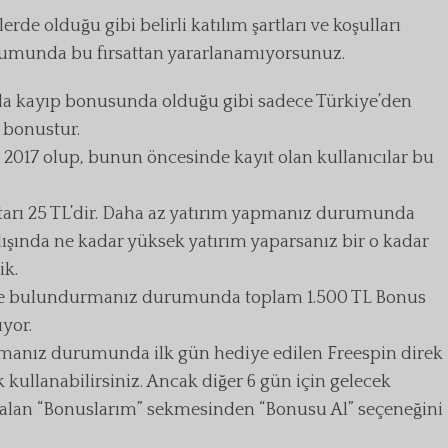
de olduğu gibi belirli katılım şartları ve koşulları
rumunda bu fırsattan yararlanamıyorsunuz.
da kayıp bonusunda olduğu gibi sadece Türkiye’den
r bonustur.
2017 olup, bunun öncesinde kayıt olan kullanıcılar bu
iktarı 25 TL’dir. Daha az yatırım yapmanız durumunda
ışında ne kadar yüksek yatırım yaparsanız bir o kadar
ik.
nünde bulundurmanız durumunda toplam 1.500 TL Bonus
yor.
manız durumunda ilk gün hediye edilen Freespin direk
 kullanabilirsiniz. Ancak diğer 6 gün için gelecek
alan “Bonuslarım” sekmesinden “Bonusu Al” seçeneğini