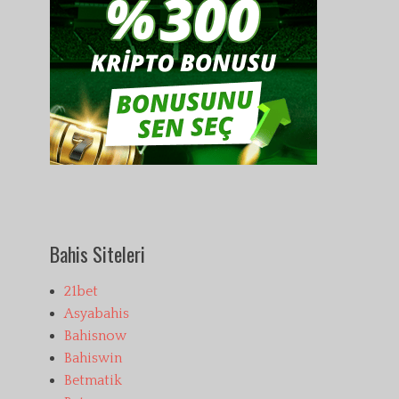
Bahis Siteleri
21bet
Asyabahis
Bahisnow
Bahiswin
Betmatik