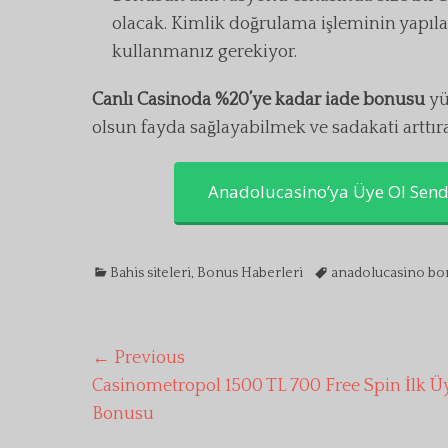
olacak. Kimlik doğrulama işleminin yapıl
kullanmanız gerekiyor.
Canlı Casinoda %20’ye kadar iade bonusu
yü
olsun fayda sağlayabilmek ve sadakati arttır
Anadolucasino’ya Üye Ol Send
Categories
Tags
Bahis siteleri
,
Bonus Haberleri
anadolucasino bo
Yazı
← Previous
Previous
Casinometropol 1500 TL 700 Free Spin İlk Ü
gezinmesi
post:
Bonusu