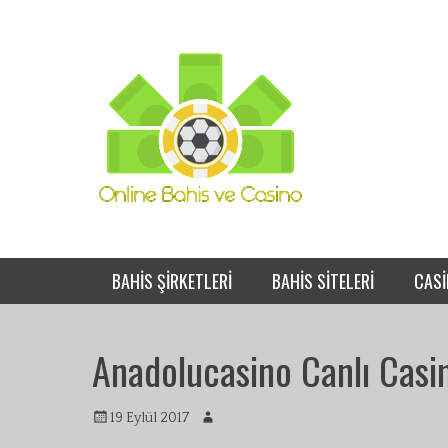
Bahis Şirketleri | Ya
Önde gelen yerli ve yabancı tüm bahis şirketlerine dair de
Primary Menu
Skip
BAHİS ŞİRKETLERİ
BAHİS SİTELERİ
CASİ
to
content
Anadolucasino Canlı Cas
Posted
Author
19 Eylül 2017
on