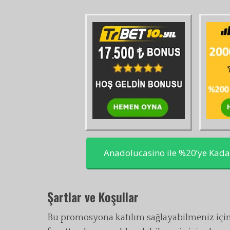
Anadolucasino ile %20’ye Kad
Şartlar ve Koşullar
Bu promosyona katılım sağlayabilmeniz için