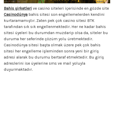
Bahis şirketleri
ve casino siteleri içerisinde en gözde site
Casinodünya
bahis sitesi son engellemelerden kendini
kurtaramamıştır. Zaten pek çok casino sitesi BTK
tarafından sık sık engellenmektedir. Her ne kadar bahis
sitesi üyeleri bu durumdan muzdarip olsa da, siteler bu
duruma her seferinde çözüm yolu üretmektedir.
Casinodünya sitesi başta olmak üzere pek çok bahis
sitesi her engelleme işleminden sonra yeni bir giriş
adresi alarak bu durumu bertaraf etmektedir. Bu giriş
adreslerini ise üyelerine sms ve mail yoluyla
duyurmaktadır.