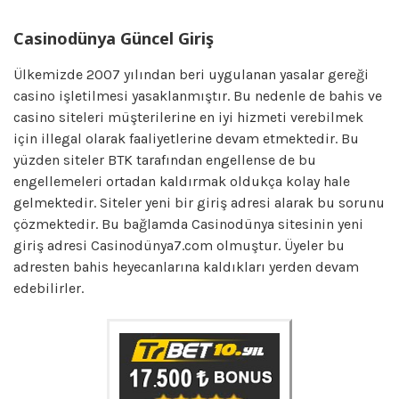
Casinodünya Güncel Giriş
Ülkemizde 2007 yılından beri uygulanan yasalar gereği
casino işletilmesi yasaklanmıştır. Bu nedenle de bahis ve
casino siteleri müşterilerine en iyi hizmeti verebilmek
için illegal olarak faaliyetlerine devam etmektedir. Bu
yüzden siteler BTK tarafından engellense de bu
engellemeleri ortadan kaldırmak oldukça kolay hale
gelmektedir. Siteler yeni bir giriş adresi alarak bu sorunu
çözmektedir. Bu bağlamda Casinodünya sitesinin yeni
giriş adresi Casinodünya7.com olmuştur. Üyeler bu
adresten bahis heyecanlarına kaldıkları yerden devam
edebilirler.