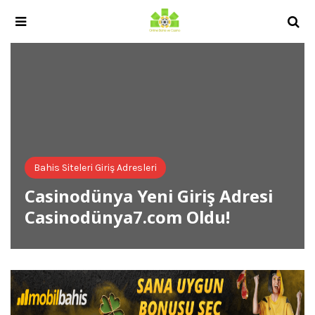
Bahis Siteleri Giriş Adresleri
Casinodünya Yeni Giriş Adresi
Casinodünya7.com Oldu!