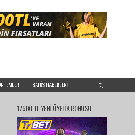
rli Bahis Şirketleri
ÖNTEMLERİ
BAHİS HABERLERİ
Search
17500 TL YENİ ÜYELİK BONUSU