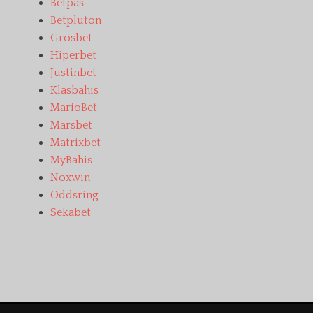
Betpas
Betpluton
Grosbet
Hiperbet
Justinbet
Klasbahis
MarioBet
Marsbet
Matrixbet
MyBahis
Noxwin
Oddsring
Sekabet