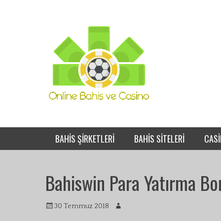
Bahis Şirketleri | Ya
Önde gelen yerli ve yabancı tüm bahis şirketlerine dair de
Primary Menu
Skip
BAHİS ŞİRKETLERİ
BAHİS SİTELERİ
CASİ
to
content
Bahiswin Para Yatırma Bo
Posted
Author
30 Temmuz 2018
on