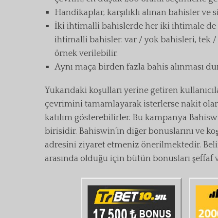
Handikaplar, karşılıklı alınan bahisler ve
İki ihtimalli bahislerde her iki ihtimale 
ihtimalli bahisler: var / yok bahisleri, tek /
örnek verilebilir.
Aynı maça birden fazla bahis alınması dur
Yukarıdaki koşulları yerine getiren kullanıc
çevrimini tamamlayarak isterlerse nakit olara
katılım gösterebilirler. Bu kampanya Bahis
birisidir. Bahiswin’in diğer bonuslarını ve k
adresini ziyaret etmeniz önerilmektedir. Belir
arasında olduğu için bütün bonusları şeffaf ve