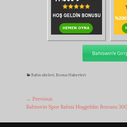
Bahiswin’e Giri
Categories
Bahis siteleri
,
Bonus Haberleri
Yazı
← Previous
Previous
Bahiswin Spor Bahisi Hoşgeldin Bonusu 300
gezinmesi
post: