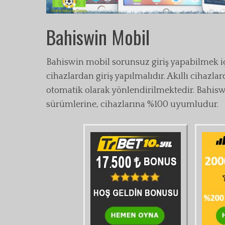
Bahiswin Mobil
Bahiswin mobil sorunsuz giriş yapabilmek iç
cihazlardan giriş yapılmalıdır. Akıllı cihazl
otomatik olarak yönlendirilmektedir. Bahisw
sürümlerine, cihazlarına %100 uyumludur.