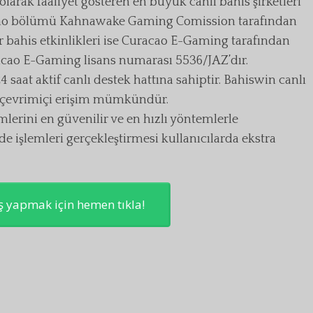
olarak faaliyet gösteren en büyük canlı bahis şirketleri
asino bölümü Kahnawake Gaming Comission tarafından
ğer bahis etkinlikleri ise Curacao E-Gaming tarafından
acao E-Gaming lisans numarası 5536/JAZ’dır.
 saat aktif canlı destek hattına sahiptir. Bahiswin canlı
e çevrimiçi erişim mümkündür.
lerini en güvenilir ve en hızlı yöntemlerle
de işlemleri gerçekleştirmesi kullanıcılarda ekstra
iş yapmak için hemen tıkla!