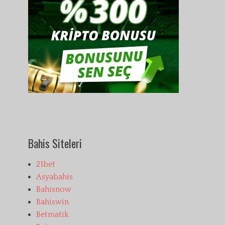
Bahis Siteleri
21bet
Asyabahis
Bahisnow
Bahiswin
Betmatik