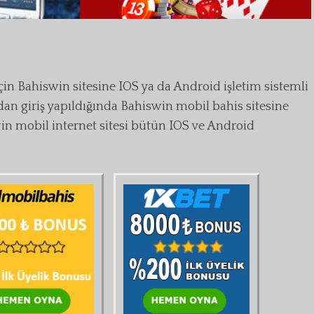
in Bahiswin sitesine IOS ya da Android işletim sistemli
ardan giriş yapıldığında Bahiswin mobil bahis sitesine
in mobil internet sitesi bütün IOS ve Android