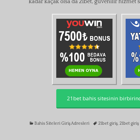
kadar kaçak olsa da 21bet, güvenilir hizmet sa
21bet bahis sitesinin birbiri
Categories
Tags
Bahis Siteleri Giriş Adresleri
21bet giriş
,
21bet giriş