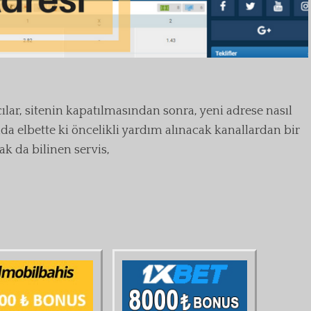
cılar, sitenin kapatılmasından sonra, yeni adrese nasıl
ada elbette ki öncelikli yardım alınacak kanallardan bir
ak da bilinen servis,