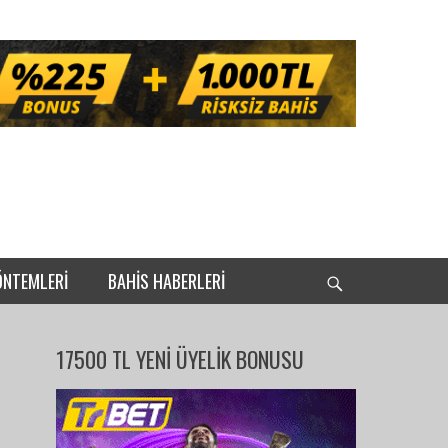
rli Bahis Şirketleri
ÖNTEMLERİ
BAHİS HABERLERİ
Search
17500 TL YENİ ÜYELİK BONUSU