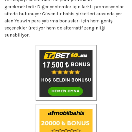
gerekmektedir.Diğer yöntemler için farklı promosyonlar
sitede bulunuyor.Güvenilir bahis şirketleri arasında yer
alan Youwin para yatırma bonusları için hem geniş
seçenekler üretiyor hem de alternatif zenginliği
sunabiliyor.