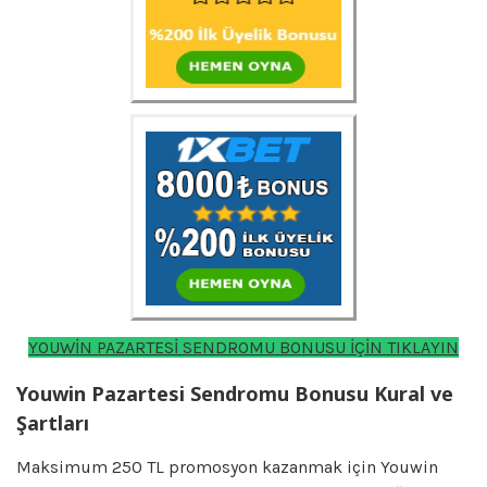
YOUWİN PAZARTESİ SENDROMU BONUSU İÇİN TIKLAYIN
Youwin Pazartesi Sendromu Bonusu Kural ve
Şartları
Maksimum 250 TL promosyon kazanmak için Youwin