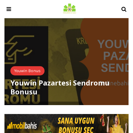
Youwin Bonus
Youwin Pazartesi Sendromu
Bonusu