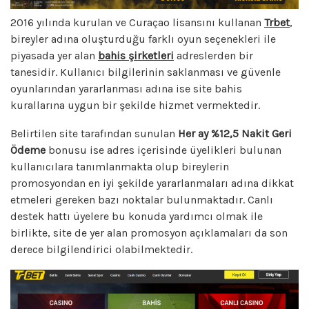
2016 yılında kurulan ve Curaçao lisansını kullanan
Trbet
,
bireyler adına oluşturduğu farklı oyun seçenekleri ile
piyasada yer alan
bahis şirketleri
adreslerden bir
tanesidir. Kullanıcı bilgilerinin saklanması ve güvenle
oyunlarından yararlanması adına ise site bahis
kurallarına uygun bir şekilde hizmet vermektedir.
Belirtilen site tarafından sunulan
Her ay %12,5 Nakit Geri
Ödeme
bonusu ise adres içerisinde üyelikleri bulunan
kullanıcılara tanımlanmakta olup bireylerin
promosyondan en iyi şekilde yararlanmaları adına dikkat
etmeleri gereken bazı noktalar bulunmaktadır. Canlı
destek hattı üyelere bu konuda yardımcı olmak ile
birlikte, site de yer alan promosyon açıklamaları da son
derece bilgilendirici olabilmektedir.