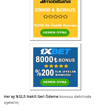
Her ay %12,5 Nakit Geri Ödeme
bonusu dahilinde
üyelerin;