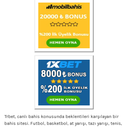
Trbet, canlı bahis konusunda beklentileri karşılayan bir
bahis sitesi. Futbol, basketbol, at yarışı, tazı yarışı, tenis,