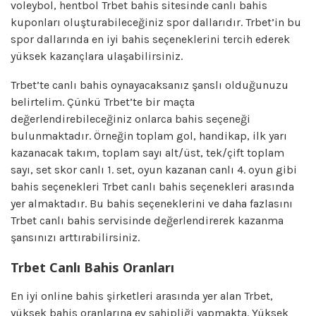
voleybol, hentbol Trbet bahis sitesinde canlı bahis
kuponları oluşturabileceğiniz spor dallarıdır. Trbet’in bu
spor dallarında en iyi bahis seçeneklerini tercih ederek
yüksek kazançlara ulaşabilirsiniz.
Trbet’te canlı bahis oynayacaksanız şanslı olduğunuzu
belirtelim. Çünkü Trbet’te bir maçta
değerlendirebileceğiniz onlarca bahis seçeneği
bulunmaktadır. Örneğin toplam gol, handikap, ilk yarı
kazanacak takım, toplam sayı alt/üst, tek/çift toplam
sayı, set skor canlı 1. set, oyun kazanan canlı 4. oyun gibi
bahis seçenekleri Trbet canlı bahis seçenekleri arasında
yer almaktadır. Bu bahis seçeneklerini ve daha fazlasını
Trbet canlı bahis servisinde değerlendirerek kazanma
şansınızı arttırabilirsiniz.
Trbet Canlı Bahis Oranları
En iyi online bahis şirketleri arasında yer alan Trbet,
yüksek bahis oranlarına ev sahipliği yapmakta. Yüksek