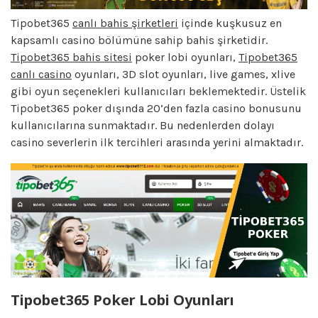
Tipobet365
canlı bahis şirketleri
içinde kuşkusuz en
kapsamlı casino bölümüne sahip bahis şirketidir.
Tipobet365 bahis sitesi
poker lobi oyunları,
Tipobet365
canlı casino
oyunları, 3D slot oyunları, live games, xlive
gibi oyun seçenekleri kullanıcıları beklemektedir. Üstelik
Tipobet365 poker dışında 20’den fazla casino bonusunu
kullanıcılarına sunmaktadır. Bu nedenlerden dolayı
casino severlerin ilk tercihleri arasında yerini almaktadır.
Tipobet365 Poker Lobi Oyunları