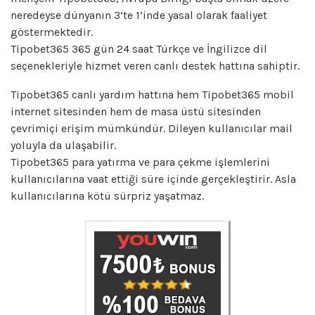
neredeyse dünyanın 3’te 1’inde yasal olarak faaliyet
göstermektedir.
Tipobet365 365 gün 24 saat Türkçe ve İngilizce dil
seçenekleriyle hizmet veren canlı destek hattına sahiptir.
Tipobet365 canlı yardım hattına hem Tipobet365 mobil
internet sitesinden hem de masa üstü sitesinden
çevrimiçi erişim mümkündür. Dileyen kullanıcılar mail
yoluyla da ulaşabilir.
Tipobet365 para yatırma ve para çekme işlemlerini
kullanıcılarına vaat ettiği süre içinde gerçekleştirir. Asla
kullanıcılarına kötü sürpriz yaşatmaz.