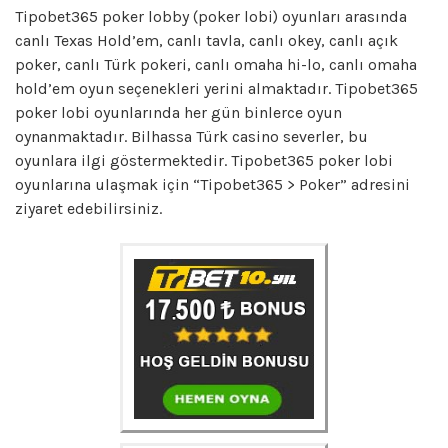
Tipobet365 poker lobby (poker lobi) oyunları arasında
canlı Texas Hold’em, canlı tavla, canlı okey, canlı açık
poker, canlı Türk pokeri, canlı omaha hi-lo, canlı omaha
hold’em oyun seçenekleri yerini almaktadır. Tipobet365
poker lobi oyunlarında her gün binlerce oyun
oynanmaktadır. Bilhassa Türk casino severler, bu
oyunlara ilgi göstermektedir. Tipobet365 poker lobi
oyunlarına ulaşmak için “Tipobet365 > Poker” adresini
ziyaret edebilirsiniz.