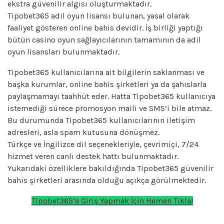
ekstra güvenilir algısı oluşturmaktadır.
Tipobet365 adil oyun lisansı bulunan, yasal olarak
faaliyet gösteren online bahis devidir. İş birliği yaptığı
bütün casino oyun sağlayıcılarının tamamının da adil
oyun lisansları bulunmaktadır.
Tipobet365 kullanıcılarına ait bilgilerin saklanması ve
başka kurumlar, online bahis şirketleri ya da şahıslarla
paylaşmamayı taahhüt eder. Hatta Tipobet365 kullanıcıya
istemediği sürece promosyon maili ve SMS’i bile atmaz.
Bu durumunda Tipobet365 kullanıcılarının iletişim
adresleri, asla spam kutusuna dönüşmez.
Türkçe ve İngilizce dil seçenekleriyle, çevrimiçi, 7/24
hizmet veren canlı destek hattı bulunmaktadır.
Yukarıdaki özelliklere bakıldığında Tipobet365 güvenilir
bahis şirketleri arasında olduğu açıkça görülmektedir.
Tipobet365’e Giriş Yapmak İçin Hemen Tıkla!