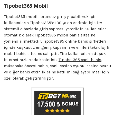
Tipobet365 Mobil
Tipobet365 mobil sorunsuz giriş yapabilmek için
kullanıcıların Tipobet365’e IOS ya da Android işletim
sistemli cihazlarla giriş yapması yeterlidir. Kullanıcılar
otomatik olarak Tipobet365 mobil bahis sitesine
yönlendirilmektedir. Tipobet365 online bahis şirketleri
içinde kuşkusuz en geniş kapsamlı ve en ileri teknolojili
mobil bahis sitesine sahiptir. Zira kullanıcıların düşük
internet hızlarında kesintisiz
Tipobet365 canlı bahis
,
müsabaka öncesi bahis, canlı casino oyunu, casino oyunu
ve diğer bahis etkinliklerine katılımı sağlayabilmesi için
özel olarak geliştirilmiştir.