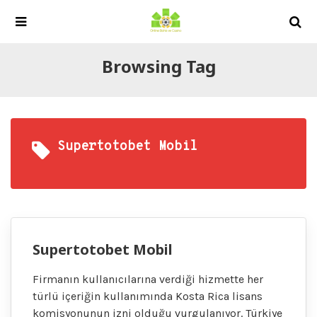
Browsing Tag
Supertotobet Mobil
Supertotobet Mobil
Firmanın kullanıcılarına verdiği hizmette her
türlü içeriğin kullanımında Kosta Rica lisans
komisyonunun izni olduğu vurgulanıyor. Türkiye