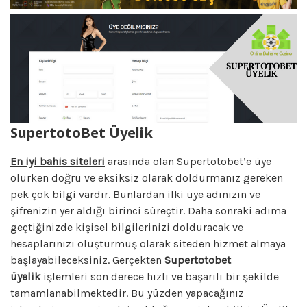
SupertotoBet Üyelik
En iyi bahis siteleri
arasında olan Supertotobet’e üye
olurken doğru ve eksiksiz olarak doldurmanız gereken
pek çok bilgi vardır. Bunlardan ilki üye adınızın ve
şifrenizin yer aldığı birinci süreçtir. Daha sonraki adıma
geçtiğinizde kişisel bilgilerinizi dolduracak ve
hesaplarınızı oluşturmuş olarak siteden hizmet almaya
başlayabileceksiniz. Gerçekten
Supertotobet
üyelik
işlemleri son derece hızlı ve başarılı bir şekilde
tamamlanabilmektedir. Bu yüzden yapacağınız