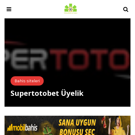
Bahis siteleri
Supertotobet Üyelik