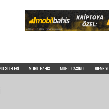
bancı Bahis Şirketleri | Ye
taylı bilgilerin paylaşıldığı platform.
NO SİTELERİ
MOBİL BAHİS
MOBİL CASİNO
ÖDEME Y
i