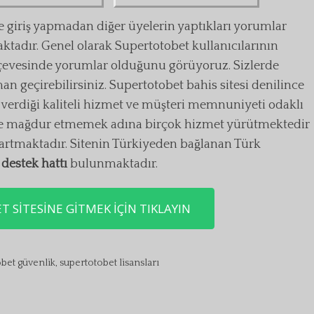
 giriş yapmadan diğer üyelerin yaptıkları yorumlar
aktadır. Genel olarak Supertotobet kullanıcılarının
evesinde yorumlar olduğunu görüyoruz. Sizlerde
an geçirebilirsiniz. Supertotobet bahis sitesi denilince
n verdiği kaliteli hizmet ve müşteri memnuniyeti odaklı
ekilde mağdur etmemek adına birçok hizmet yürütmektedir
kartmaktadır. Sitenin Türkiyeden bağlanan Türk
 destek hattı
bulunmaktadır.
SİTESİNE GİTMEK İÇİN TIKLAYIN
bet güvenlik
,
supertotobet lisansları