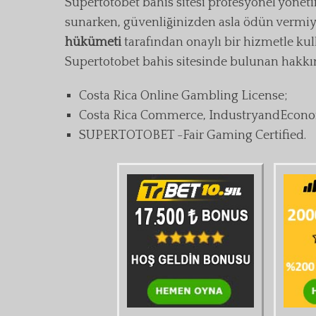
Supertotobet bahis sitesi profesyonel yöneti
sunarken, güvenliğinizden asla ödün vermiyor
hükümeti
tarafından onaylı bir hizmetle kull
Supertotobet bahis sitesinde bulunan hakk
Costa Rica Online Gambling License;
Costa Rica Commerce, IndustryandEconomy
SUPERTOTOBET -Fair Gaming Certified.