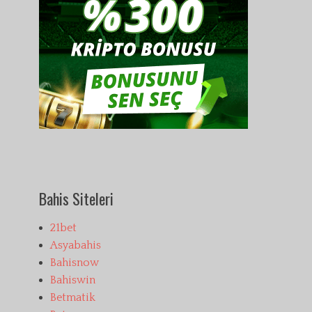
Bahis Siteleri
21bet
Asyabahis
Bahisnow
Bahiswin
Betmatik