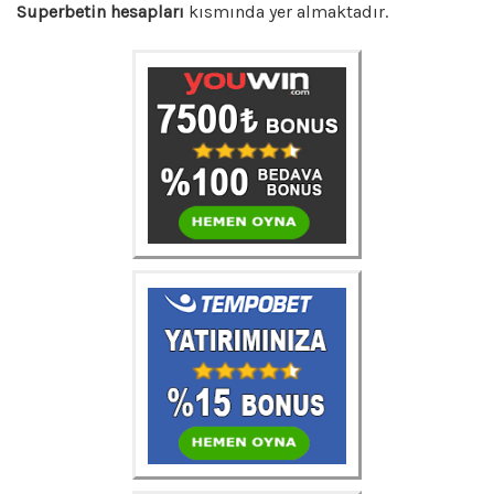
Superbetin hesapları
kısmında yer almaktadır.