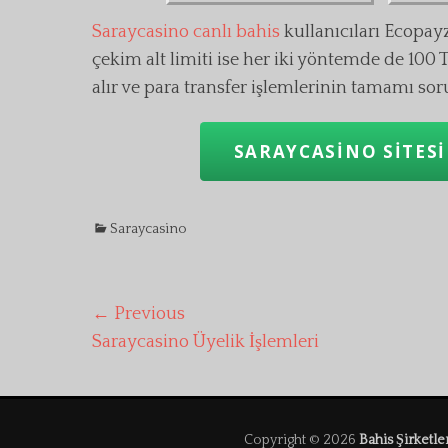
Saraycasino canlı bahis
kullanıcıları Ecopayz
çekim alt limiti ise her iki yöntemde de 100 T
alır ve para transfer işlemlerinin tamamı so
SARAYCASINO SITESI
Categories
Saraycasino
Yazı
← Previous
Previous
Saraycasino Üyelik İşlemleri
gezinmesi
post:
Copyright © 2026
Bahis Şirketler