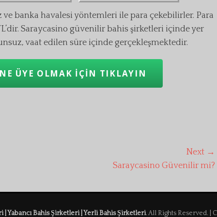
 ve banka havalesi yöntemleri ile para çekebilirler. Para
L’dir. Saraycasino güvenilir bahis şirketleri içinde yer
runsuz, vaat edilen süre içinde gerçekleşmektedir.
NE ÜYE OLMAK IÇIN TIKLAYIN
Next →
Next
Saraycasino Güvenilir mi?
post:
i | Yabancı Bahis Şirketleri | Yerli Bahis Şirketleri
. All Rights Reserved. 